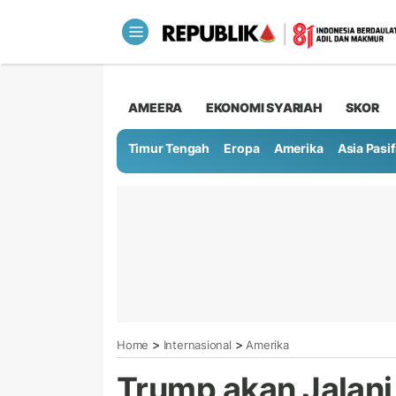
AMEERA
EKONOMI SYARIAH
SKOR
Timur Tengah
Eropa
Amerika
Asia Pasif
>
>
Home
Internasional
Amerika
Trump akan Jalani