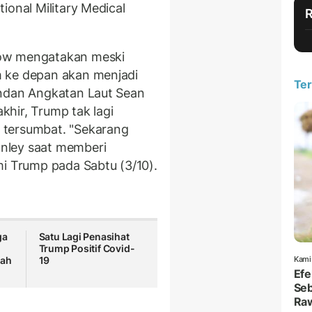
ional Military Medical
dow mengatakan meski
 ke depan akan menjadi
Ter
ndan Angkatan Laut Sean
hir, Trump tak lagi
 tersumbat. "Sekarang
nley saat memberi
mi Trump pada Sabtu (3/10).
ga
Satu Lagi Penasihat
Trump Positif Covid-
Kami
gah
19
Efe
Seb
Ra