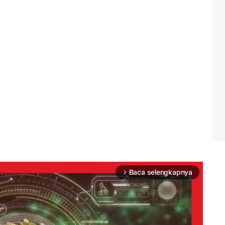
Baca selengkapnya
arrow_forward_ios