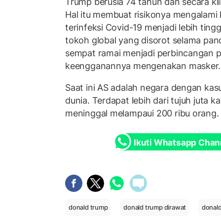
Trump berusia 74 tahun dan secara kli
Hal itu membuat risikonya mengalami k
terinfeksi Covid-19 menjadi lebih ting
tokoh global yang disorot selama pan
sempat ramai menjadi perbincangan p
keengganannya mengenakan masker.
Saat ini AS adalah negara dengan kasu
dunia. Terdapat lebih dari tujuh juta 
meninggal melampaui 200 ribu orang.
Ikuti Whatsapp Chan
donald trump
donald trump dirawat
donald