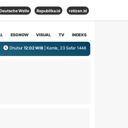
Deutsche Welle
Republika.id
retizen.id
AL
ESGNOW
VISUAL
TV
INDEKS
Dhuhur
12:02 WIB
| Kamis, 23 Safar 1448