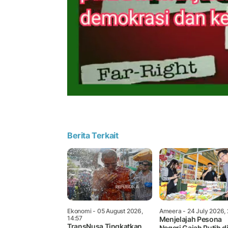
Berita Terkait
Ekonomi
- 05 August 2026,
Ameera
- 24 July 2026,
14:57
Menjelajah Pesona
TransNusa Tingkatkan
Negeri Gajah Putih d