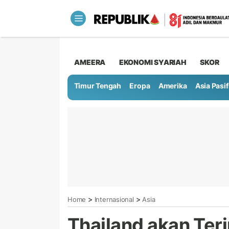
AMEERA
EKONOMI SYARIAH
SKOR
Timur Tengah
Eropa
Amerika
Asia Pasif
>
>
Home
Internasional
Asia
Thailand akan Ter