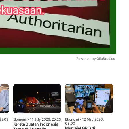
Powered by 
GliaStudios
Mute
 22:09
Ekonomi
- 11 July 2026, 20:23
Ekonomi
- 12 May 2026,
08:00
Kereta Buatan Indonesia
Menjajal QRIS di
i
Tembus Australia,