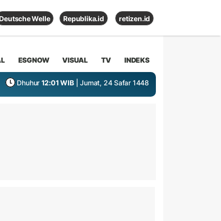
Deutsche Welle
Republika.id
retizen.id
AL
ESGNOW
VISUAL
TV
INDEKS
Dhuhur
12:01 WIB
| Jumat, 24 Safar 1448