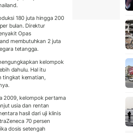
hailand.
oduksi 180 juta hingga 200
 per bulan. Direktur
enyakit Opas
land membutuhkan 2 juta
negara tetangga.
 mengungkapkan kelompok
ih dahulu. Hal itu
 tingkat kematian,
nya.
nza 2009, kelompok pertama
njut usia dan rentan
ara hasil dari uji klinis
traZeneca 70 persen
jika dosis setengah