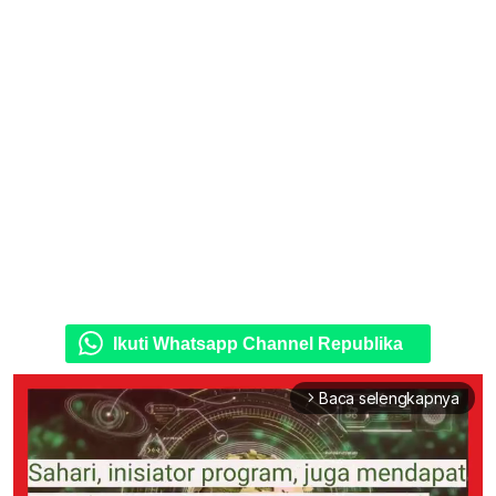
Ikuti Whatsapp Channel Republika
Baca selengkapnya
arrow_forward_ios