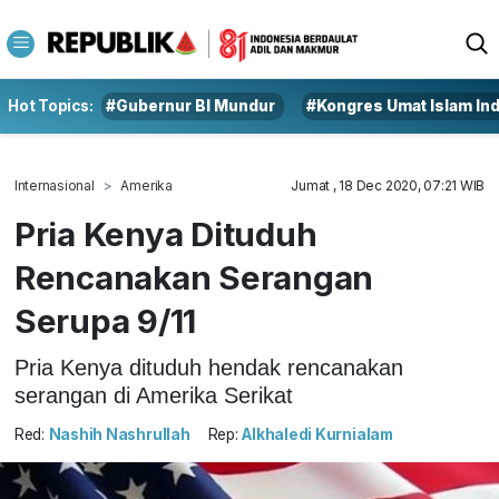
Hot Topics:
#Gubernur BI Mundur
#Kongres Umat Islam In
Internasional
Amerika
Jumat , 18 Dec 2020, 07:21 WIB
Pria Kenya Dituduh
Rencanakan Serangan
Serupa 9/11
Pria Kenya dituduh hendak rencanakan
serangan di Amerika Serikat
Red:
Nashih Nashrullah
Rep:
Alkhaledi Kurnialam