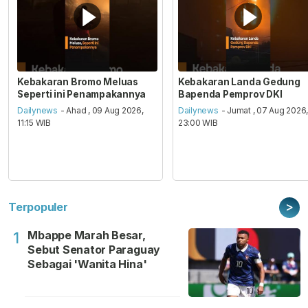
Kebakaran Bromo Meluas
Kebakaran Landa Gedung
Seperti ini Penampakannya
Bapenda Pemprov DKI
Dailynews
- Ahad , 09 Aug 2026,
Dailynews
- Jumat , 07 Aug 2026
11:15 WIB
23:00 WIB
>
Terpopuler
Mbappe Marah Besar,
1
Sebut Senator Paraguay
Sebagai 'Wanita Hina'