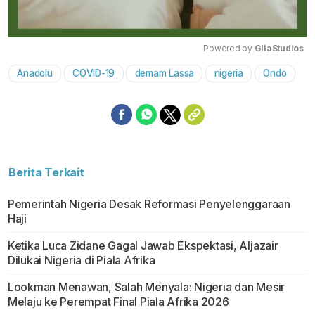
Powered by 
GliaStudios
Anadolu
COVID-19
demam Lassa
nigeria
Ondo
Mute
Berita Terkait
Pemerintah Nigeria Desak Reformasi Penyelenggaraan
Haji
Ketika Luca Zidane Gagal Jawab Ekspektasi, Aljazair
Dilukai Nigeria di Piala Afrika
Lookman Menawan, Salah Menyala: Nigeria dan Mesir
Melaju ke Perempat Final Piala Afrika 2026