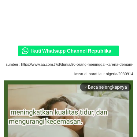
Ikuti Whatsapp Channel Republika
sumber : https://www.aa.com.tr/id/dunia/80-orang-meninggal-karena-demam-
lassa-di-barat-laut-nigeria/2080914
Baca selengkapnya
arrow_forward_ios