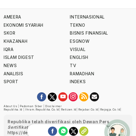
AMEERA
INTERNASIONAL
EKONOMI SYARIAH
TEKNO
SKOR
BISNIS FINANSIAL
KHAZANAH
ESGNOW
IQRA
VISUAL
ISLAM DIGEST
ENGLISH
NEWS
TV
ANALISIS
RAMADHAN
SPORT
INDEKS
About Us
|
Pedoman Siber
|
Disclaimer
Republika.id
|
Ihram.republika.co.id
|
Retizen.id
|
Rejabar.co.id
|
Rejogja.co.id
|
Republika telah diverifikasi oleh Dewan Pers
Sertifikat Nomor 1058/DP-Verifikasi/K/XII/2022
https://dewanpers.or.id/data/perusahaanpers