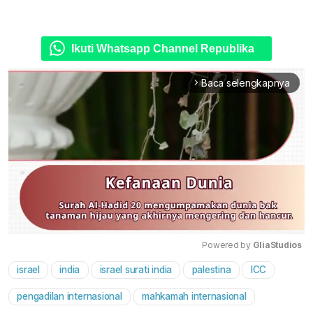
Ikuti Whatsapp Channel Republika
Baca selengkapnya
arrow_forward_ios
Powered by 
GliaStudios
israel
india
israel surati india
palestina
ICC
Mute
pengadilan internasional
mahkamah internasional