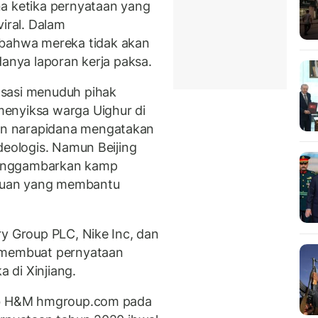
na ketika pernyataan yang
viral. Dalam
ahwa mereka tidak akan
danya laporan kerja paksa.
asasi menuduh pihak
enyiksa warga Uighur di
n narapidana mengatakan
deologis. Namun Beijing
menggambarkan kamp
juruan yang membantu
ry Group PLC, Nike Inc, dan
a membuat pernyataan
 di Xinjiang.
web H&M hmgroup.com pada