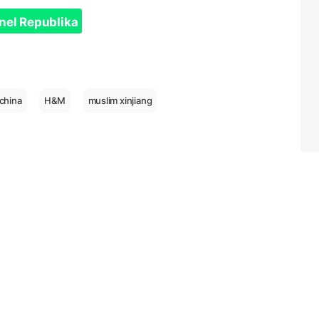
nel Republika
 china
H&M
muslim xinjiang