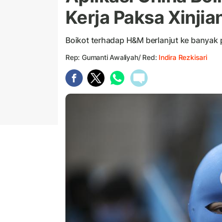
Kerja Paksa Xinjia
Boikot terhadap H&M berlanjut ke banyak p
Rep: Gumanti Awaliyah/ Red:
Indira Rezkisari