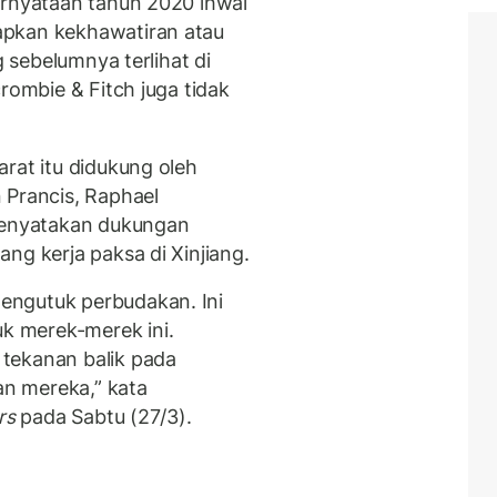
ernyataan tahun 2020 ihwal
apkan kekhawatiran atau
g sebelumnya terlihat di
rombie & Fitch juga tidak
rat itu didukung oleh
 Prancis, Raphael
 menyatakan dukungan
ng kerja paksa di Xinjiang.
engutuk perbudakan. Ini
 merek-merek ini.
tekanan balik pada
n mereka,” kata
rs
pada Sabtu (27/3).