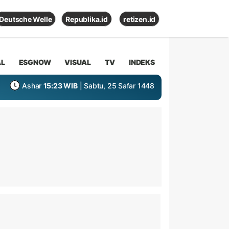
Deutsche Welle
Republika.id
retizen.id
AL
ESGNOW
VISUAL
TV
INDEKS
Ashar
15:23 WIB
| Sabtu, 25 Safar 1448