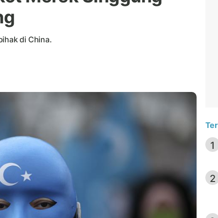
ng
ihak di China.
Ter
1
2