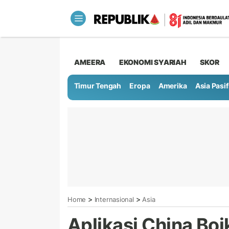
AMEERA
EKONOMI SYARIAH
SKOR
Timur Tengah
Eropa
Amerika
Asia Pasif
>
>
Home
Internasional
Asia
Aplikasi China Bo