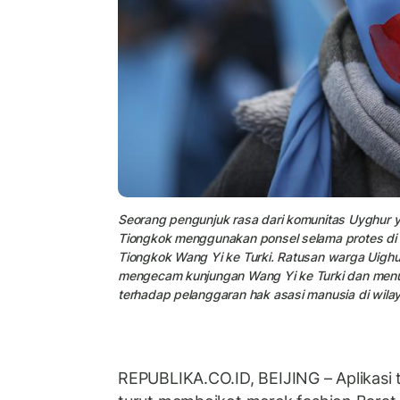
Seorang pengunjuk rasa dari komunitas Uyghur 
Tiongkok menggunakan ponsel selama protes di 
Tiongkok Wang Yi ke Turki. Ratusan warga Uighur
mengecam kunjungan Wang Yi ke Turki dan menun
terhadap pelanggaran hak asasi manusia di wilaya
REPUBLIKA.CO.ID, BEIJING – Aplikasi t