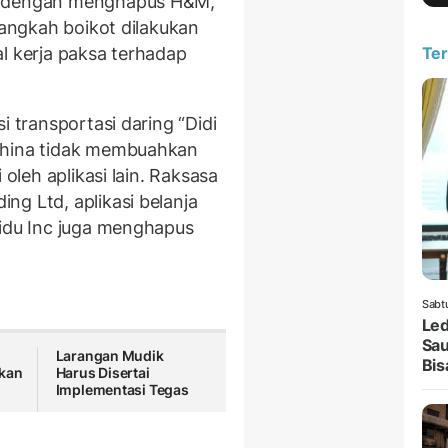
at dengan menghapus H&M,
Langkah boikot dilakukan
Ter
l kerja paksa terhadap
i transportasi daring “Didi
China tidak membuahkan
 oleh aplikasi lain. Raksasa
ng Ltd, aplikasi belanja
aidu Inc juga menghapus
Sabt
Led
Sau
Larangan Mudik
Bis
kan
Harus Disertai
Implementasi Tegas