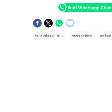
Ikuti Whatsapp Chan
kerja paksa xinjiang
kapas xinjiang
aplikasi