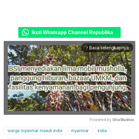
Ikuti Whatsapp Channel Republika
Baca selengkapnya
arrow_forward_ios
Powered by 
GliaStudios
warga myanmar masuk india
myanmar
india
Mute