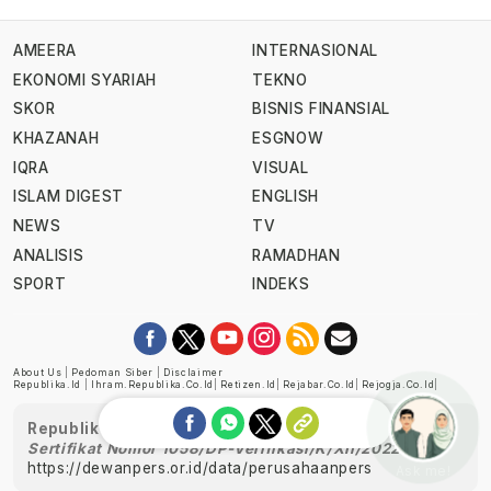
AMEERA
INTERNASIONAL
EKONOMI SYARIAH
TEKNO
SKOR
BISNIS FINANSIAL
KHAZANAH
ESGNOW
IQRA
VISUAL
ISLAM DIGEST
ENGLISH
NEWS
TV
ANALISIS
RAMADHAN
SPORT
INDEKS
About Us
|
Pedoman Siber
|
Disclaimer
Republika.id
|
Ihram.republika.co.id
|
Retizen.id
|
Rejabar.co.id
|
Rejogja.co.id
|
Republika telah diverifikasi oleh Dewan Pers
Sertifikat Nomor 1058/DP-Verifikasi/K/XII/2022
https://dewanpers.or.id/data/perusahaanpers
Ask me!