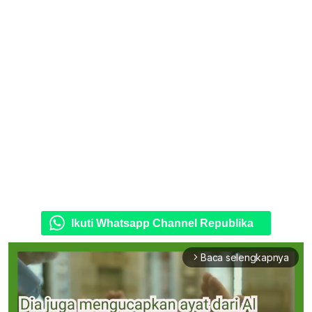
Ikuti Whatsapp Channel Republika
Baca selengkapnya
arrow_forward_ios