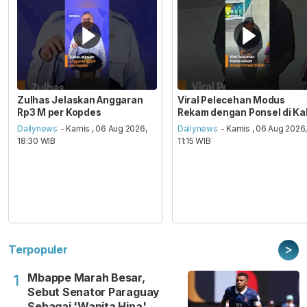
Zulhas Jelaskan Anggaran
Viral Pelecehan Modus
Rp3 M per Kopdes
Rekam dengan Ponsel di Ka
Dailynews
- Kamis , 06 Aug 2026,
Dailynews
- Kamis , 06 Aug 2026
18:30 WIB
11:15 WIB
>
Terpopuler
Mbappe Marah Besar,
1
Sebut Senator Paraguay
Sebagai 'Wanita Hina'