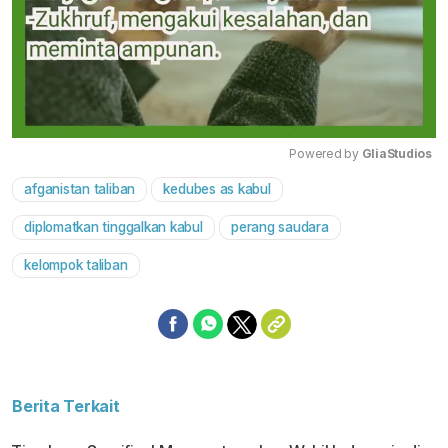
Powered by 
GliaStudios
afganistan taliban
kedubes as kabul
Mute
diplomatkan tinggalkan kabul
perang saudara
kelompok taliban
Berita Terkait