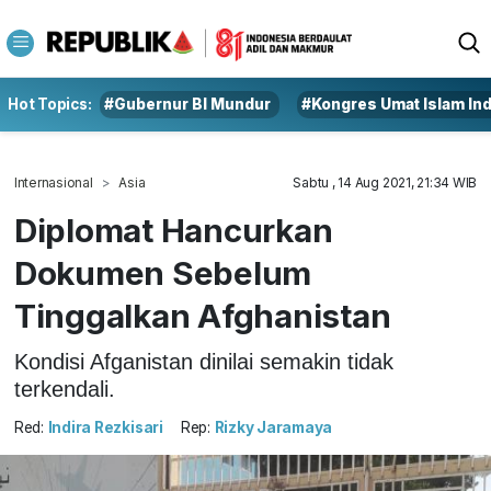
Hot Topics:
#Gubernur BI Mundur
#Kongres Umat Islam In
Internasional
Asia
Sabtu , 14 Aug 2021, 21:34 WIB
Diplomat Hancurkan
Dokumen Sebelum
Tinggalkan Afghanistan
Kondisi Afganistan dinilai semakin tidak
terkendali.
Red:
Indira Rezkisari
Rep:
Rizky Jaramaya