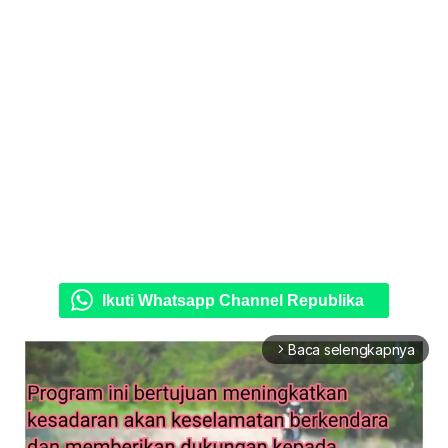
Ikuti Whatsapp Channel Republika
Baca selengkapnya
arrow_forward_ios