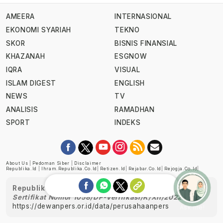
AMEERA
INTERNASIONAL
EKONOMI SYARIAH
TEKNO
SKOR
BISNIS FINANSIAL
KHAZANAH
ESGNOW
IQRA
VISUAL
ISLAM DIGEST
ENGLISH
NEWS
TV
ANALISIS
RAMADHAN
SPORT
INDEKS
About Us
|
Pedoman Siber
|
Disclaimer
Republika.id
|
Ihram.republika.co.id
|
Retizen.id
|
Rejabar.co.id
|
Rejogja.co.id
|
Republika telah diverifikasi oleh Dewan Pers
Sertifikat Nomor 1058/DP-Verifikasi/K/XII/2022
https://dewanpers.or.id/data/perusahaanpers
Ask me!