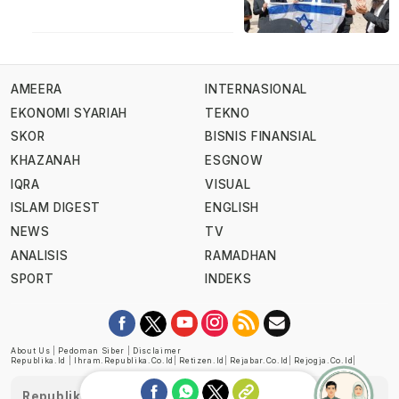
AMEERA
INTERNASIONAL
EKONOMI SYARIAH
TEKNO
SKOR
BISNIS FINANSIAL
KHAZANAH
ESGNOW
IQRA
VISUAL
ISLAM DIGEST
ENGLISH
NEWS
TV
ANALISIS
RAMADHAN
SPORT
INDEKS
About Us
|
Pedoman Siber
|
Disclaimer
Republika.id
|
Ihram.republika.co.id
|
Retizen.id
|
Rejabar.co.id
|
Rejogja.co.id
|
Republika telah diverifikasi oleh Dewan Pers