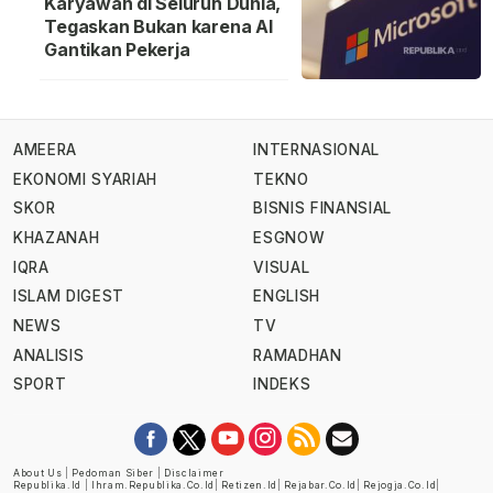
Karyawan di Seluruh Dunia,
Tegaskan Bukan karena AI
Gantikan Pekerja
AMEERA
INTERNASIONAL
EKONOMI SYARIAH
TEKNO
SKOR
BISNIS FINANSIAL
KHAZANAH
ESGNOW
IQRA
VISUAL
ISLAM DIGEST
ENGLISH
NEWS
TV
ANALISIS
RAMADHAN
SPORT
INDEKS
About Us
|
Pedoman Siber
|
Disclaimer
Republika.id
|
Ihram.republika.co.id
|
Retizen.id
|
Rejabar.co.id
|
Rejogja.co.id
|