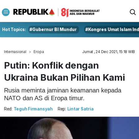
Hot Topics:
#Gubernur BI Mundur
#Kongres Umat Islam In
Internasional
Eropa
Jumat , 24 Dec 2021, 15:18 WIB
Putin: Konflik dengan
Ukraina Bukan Pilihan Kami
Rusia meminta jaminan keamanan kepada
NATO dan AS di Eropa timur.
Red:
Teguh Firmansyah
Rep:
Lintar Satria