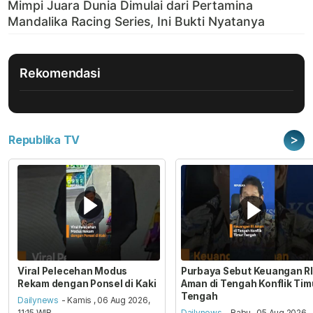
Rekomendasi
>
Republika TV
Viral Pelecehan Modus
Purbaya Sebut Keuangan RI
Rekam dengan Ponsel di Kaki
Aman di Tengah Konflik Tim
Tengah
Dailynews
- Kamis , 06 Aug 2026,
11:15 WIB
Dailynews
- Rabu , 05 Aug 2026,