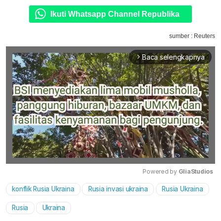
Ikuti Whatsapp Channel Republika
sumber : Reuters
Baca selengkapnya
arrow_forward_ios
Powered by 
GliaStudios
konflik Rusia Ukraina
Rusia invasi ukraina
Rusia Ukraina
Mute
Rusia
Ukraina