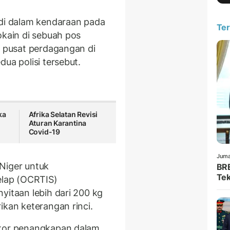
 di dalam kendaraan pada
Ter
okain di sebuah pos
i pusat perdagangan di
ua polisi tersebut.
ka
Afrika Selatan Revisi
Aturan Karantina
Covid-19
Juma
Niger untuk
BRE
Tek
lap (OCRTIS)
yitaan lebih dari 200 kg
ikan keterangan rinci.
ekor penangkapan dalam