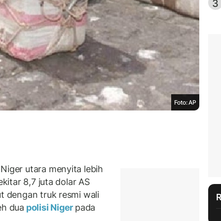
3
Foto: AP
Niger utara menyita lebih
ekitar 8,7 juta dolar AS
ut dengan truk resmi wali
eh dua
polisi Niger
pada