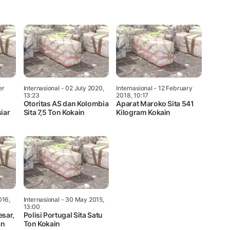
Mute
er
Internasional
- 02 July 2020,
Internasional
- 12 February
13:23
2018, 10:17
Otoritas AS dan Kolombia
Aparat Maroko Sita 541
siar
Sita 7,5 Ton Kokain
Kilogram Kokain
016,
Internasional
- 30 May 2015,
13:00
sar,
Polisi Portugal Sita Satu
an
Ton Kokain