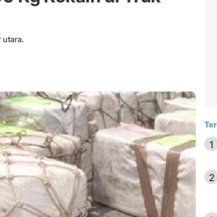
 utara.
Ter
1
2