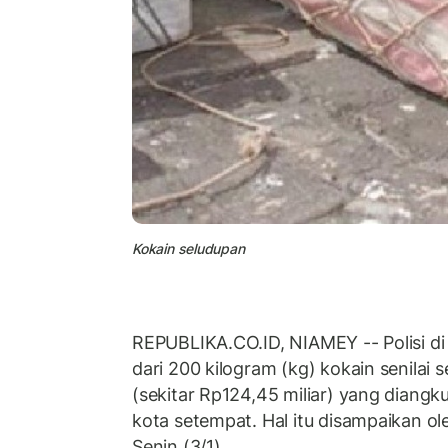
Kokain seludupan
REPUBLIKA.CO.ID, NIAMEY -- Polisi di 
dari 200 kilogram (kg) kokain senilai s
(sekitar Rp124,45 miliar) yang diangk
kota setempat. Hal itu disampaikan ol
Senin (3/1).