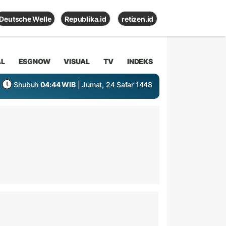
Deutsche Welle
Republika.id
retizen.id
AL
ESGNOW
VISUAL
TV
INDEKS
Shubuh
04:44 WIB
| Jumat, 24 Safar 1448