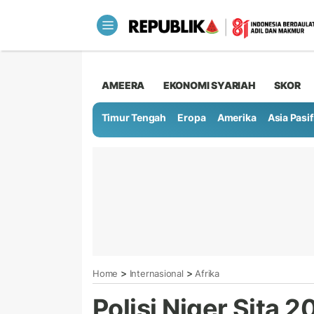
AMEERA
EKONOMI SYARIAH
SKOR
Timur Tengah
Eropa
Amerika
Asia Pasif
>
>
Home
Internasional
Afrika
Polisi Niger Sita 2