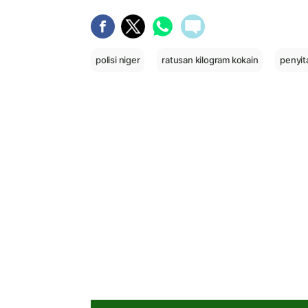
polisi niger
ratusan kilogram kokain
penyit