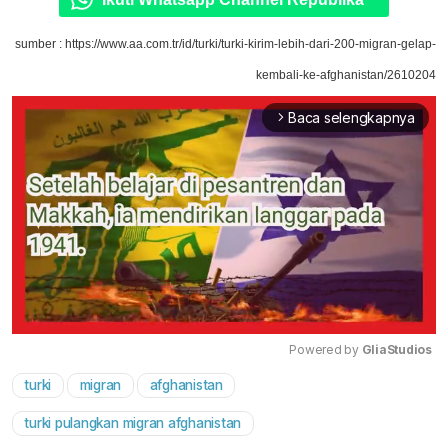
sumber : https://www.aa.com.tr/id/turki/turki-kirim-lebih-dari-200-migran-gelap-
kembali-ke-afghanistan/2610204
Baca selengkapnya
arrow_forward_ios
Powered by 
GliaStudios
turki
migran
afghanistan
Mute
turki pulangkan migran afghanistan