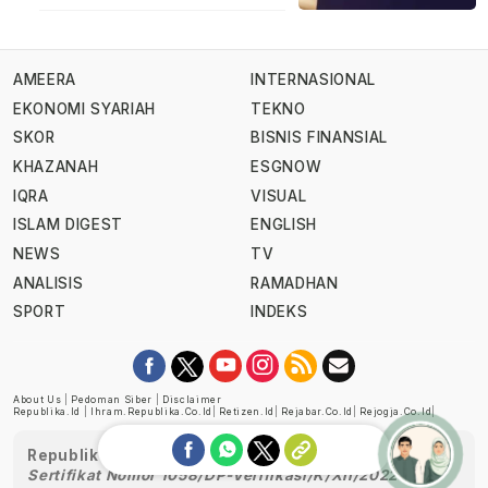
AMEERA
INTERNASIONAL
EKONOMI SYARIAH
TEKNO
SKOR
BISNIS FINANSIAL
KHAZANAH
ESGNOW
IQRA
VISUAL
ISLAM DIGEST
ENGLISH
NEWS
TV
ANALISIS
RAMADHAN
SPORT
INDEKS
About Us
|
Pedoman Siber
|
Disclaimer
Republika.id
|
Ihram.republika.co.id
|
Retizen.id
|
Rejabar.co.id
|
Rejogja.co.id
|
Republika telah diverifikasi oleh Dewan Pers
Sertifikat Nomor 1058/DP-Verifikasi/K/XII/2022