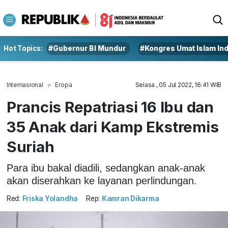
Hot Topics:
#Gubernur BI Mundur
#Kongres Umat Islam In
Internasional
Eropa
Selasa , 05 Jul 2022, 16:41 WIB
Prancis Repatriasi 16 Ibu dan
35 Anak dari Kamp Ekstremis
Suriah
Para ibu bakal diadili, sedangkan anak-anak
akan diserahkan ke layanan perlindungan.
Red:
Friska Yolandha
Rep:
Kamran Dikarma