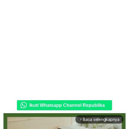
Ikuti Whatsapp Channel Republika
Baca selengkapnya
arrow_forward_ios