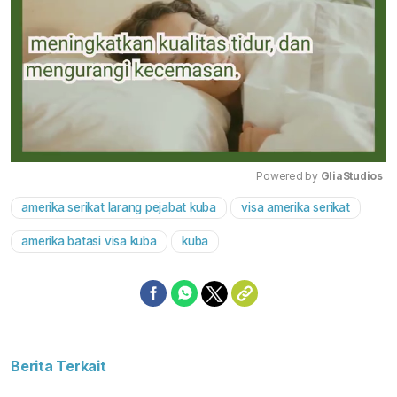
Powered by 
GliaStudios
amerika serikat larang pejabat kuba
visa amerika serikat
Mute
amerika batasi visa kuba
kuba
Berita Terkait