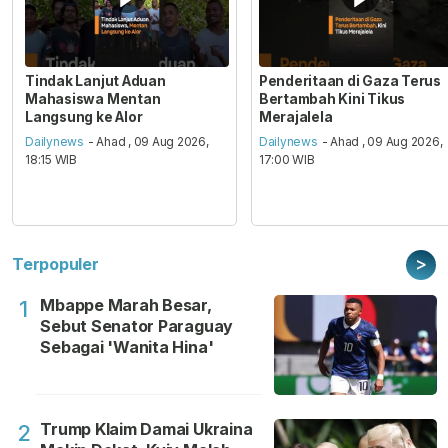
Tindak Lanjut Aduan
Penderitaan di Gaza Terus
Mahasiswa Mentan
Bertambah Kini Tikus
Langsung ke Alor
Merajalela
Dailynews
- Ahad , 09 Aug 2026,
Dailynews
- Ahad , 09 Aug 2026,
18:15 WIB
17:00 WIB
>
Terpopuler
Mbappe Marah Besar,
1
Sebut Senator Paraguay
Sebagai 'Wanita Hina'
Trump Klaim Damai Ukraina
2