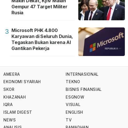
Makin Dekat, Kyiv Malah
Gempur 47 Target Militer
Rusia
Microsoft PHK 4.800
3
Karyawan di Seluruh Dunia,
Tegaskan Bukan karena AI
Gantikan Pekerja
AMEERA
INTERNASIONAL
EKONOMI SYARIAH
TEKNO
SKOR
BISNIS FINANSIAL
KHAZANAH
ESGNOW
IQRA
VISUAL
ISLAM DIGEST
ENGLISH
NEWS
TV
ANALISIS
RAMADHAN