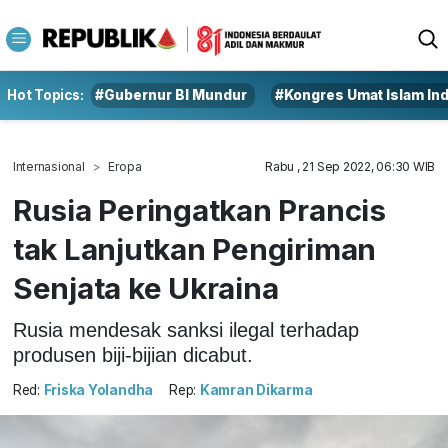
Hot Topics:
#Gubernur BI Mundur
#Kongres Umat Islam In
Internasional
Eropa
Rabu , 21 Sep 2022, 06:30 WIB
Rusia Peringatkan Prancis
tak Lanjutkan Pengiriman
Senjata ke Ukraina
Rusia mendesak sanksi ilegal terhadap
produsen biji-bijian dicabut.
Red:
Friska Yolandha
Rep:
Kamran Dikarma