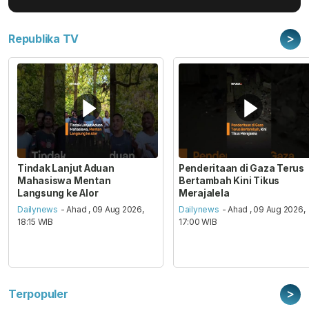
>
Republika TV
Tindak Lanjut Aduan
Penderitaan di Gaza Terus
Mahasiswa Mentan
Bertambah Kini Tikus
Langsung ke Alor
Merajalela
Dailynews
- Ahad , 09 Aug 2026,
Dailynews
- Ahad , 09 Aug 2026,
18:15 WIB
17:00 WIB
>
Terpopuler