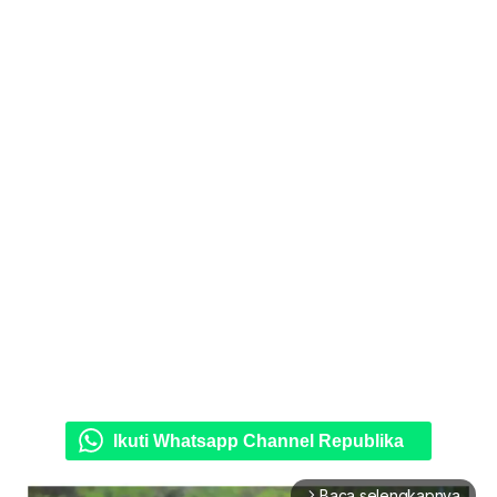
Ikuti Whatsapp Channel Republika
Baca selengkapnya
arrow_forward_ios