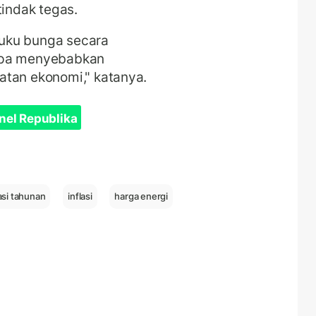
tindak tegas.
uku bunga secara
anpa menyebabkan
atan ekonomi," katanya.
nel Republika
lasi tahunan
inflasi
harga energi