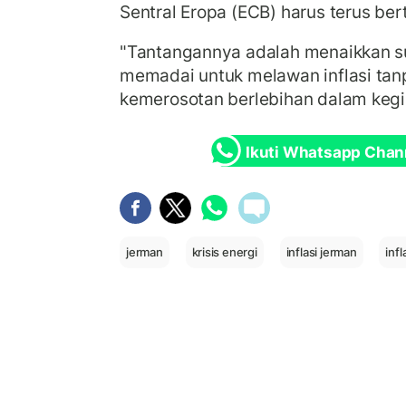
Sentral Eropa (ECB) harus terus ber
"Tantangannya adalah menaikkan s
memadai untuk melawan inflasi t
kemerosotan berlebihan dalam kegi
Ikuti Whatsapp Chan
jerman
krisis energi
inflasi jerman
inf