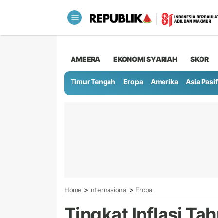
AMEERA
EKONOMI SYARIAH
SKOR
Timur Tengah
Eropa
Amerika
Asia Pasif
>
>
Home
Internasional
Eropa
Tingkat Inflasi T