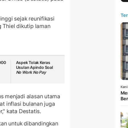
Ter
nggi sejak reunifikasi
 Thiel dikutip laman
000
Aspek Tolak Keras
Usulan Apindo Soal
No Work No Pay
Kami
Men
us menjadi alasan utama
Ber
at inflasi bulanan juga
," kata Destatis.
kan untuk dibandingkan