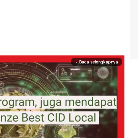
Baca selengkapnya
arrow_forward_ios