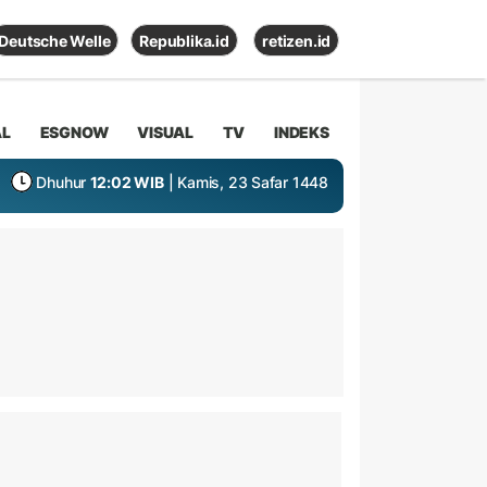
Deutsche Welle
Republika.id
retizen.id
AL
ESGNOW
VISUAL
TV
INDEKS
Dhuhur
12:02 WIB
| Kamis, 23 Safar 1448