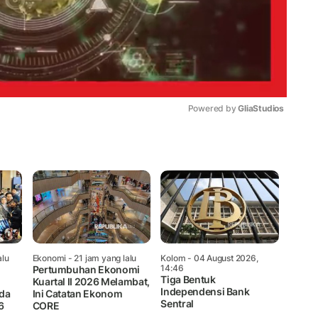
Powered by 
GliaStudios
Mute
alu
Ekonomi
- 21 jam yang lalu
Kolom
- 04 August 2026,
14:46
Pertumbuhan Ekonomi
Tiga Bentuk
Kuartal II 2026 Melambat,
Independensi Bank
da
Ini Catatan Ekonom
Sentral
6
CORE