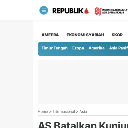
AMEERA
EKONOMI SYARIAH
SKOR
Timur Tengah
Eropa
Amerika
Asia Pasif
>
>
Home
Internasional
Asia
AS Batalkan Kunj