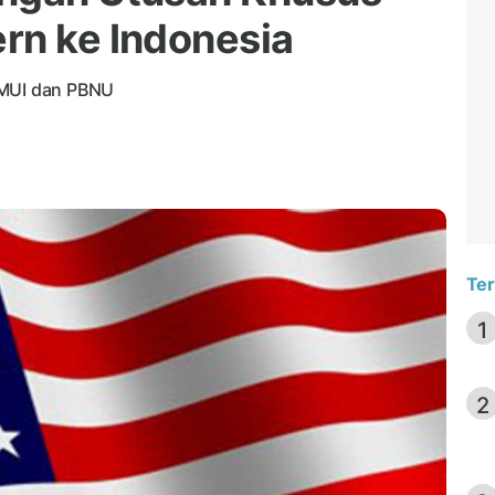
rn ke Indonesia
 MUI dan PBNU
Ter
1
2