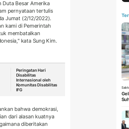
h Duta Besar Amerika
am pernyataan tertulis
Ter
da Jumat (2/12/2022).
an kami di Pemerintah
ntuk membatalkan
onesia," kata Sung Kim.
Peringatan Hari
Disabilitas
Internasional oleh
Komunitas Disabilitas
Sabt
IFG
Gel
Suh
kankan bahwa demokrasi,
ian dari alasan kuatnya
gaimana diberitakan