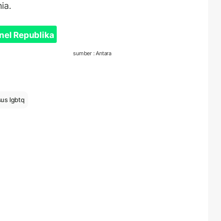
ia.
nel Republika
sumber : Antara
us lgbtq