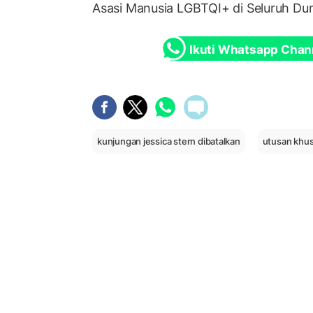
Asasi Manusia LGBTQI+ di Seluruh Dun
Ikuti Whatsapp Chan
kunjungan jessica stern dibatalkan
utusan khus