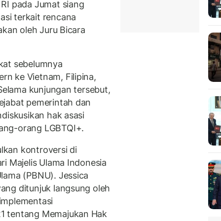
 RI pada Jumat siang
si terkait rencana
akan oleh Juru Bicara
ikat sebelumnya
n ke Vietnam, Filipina,
 Selama kunjungan tersebut,
ejabat pemerintah dan
ndiskusikan hak asasi
rang-orang LGBTQI+.
kan kontroversi di
ri Majelis Ulama Indonesia
Ulama (PBNU). Jessica
ang ditunjuk langsung oleh
implementasi
21 tentang Memajukan Hak