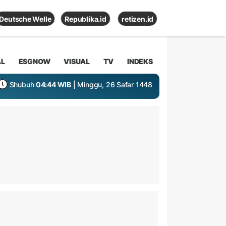
Deutsche Welle
Republika.id
retizen.id
AL
ESGNOW
VISUAL
TV
INDEKS
Shubuh
04:44 WIB
| Minggu, 26 Safar 1448