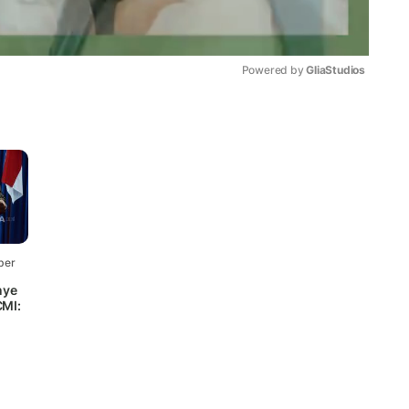
Powered by 
GliaStudios
Mute
ber
nye
CMI: