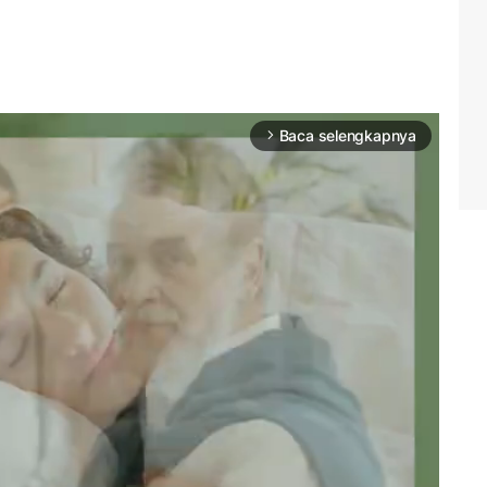
Baca selengkapnya
arrow_forward_ios