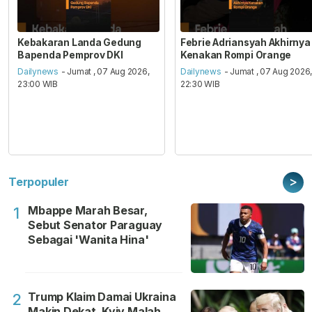
Kebakaran Landa Gedung
Febrie Adriansyah Akhirnya
Bapenda Pemprov DKI
Kenakan Rompi Orange
Dailynews
- Jumat , 07 Aug 2026,
Dailynews
- Jumat , 07 Aug 2026
23:00 WIB
22:30 WIB
>
Terpopuler
Mbappe Marah Besar,
1
Sebut Senator Paraguay
Sebagai 'Wanita Hina'
Trump Klaim Damai Ukraina
2
Makin Dekat, Kyiv Malah