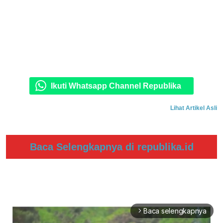
Ikuti Whatsapp Channel Republika
Lihat Artikel Asli
Baca Selengkapnya di republika.id
Baca selengkapnya
arrow_forward_ios