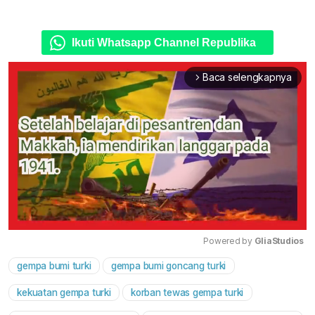
Ikuti Whatsapp Channel Republika
Baca selengkapnya
arrow_forward_ios
Powered by 
GliaStudios
gempa bumi turki
gempa bumi goncang turki
Mute
kekuatan gempa turki
korban tewas gempa turki