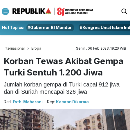
Hot Topics:
#Gubernur BI Mundur
#Kongres Umat Islam In
Internasional
Eropa
Senin , 06 Feb 2023, 19:26 WIB
Korban Tewas Akibat Gempa
Turki Sentuh 1.200 Jiwa
Jumlah korban gempa di Turki capai 912 jiwa
dan di Suriah mencapai 326 jiwa
Red:
Esthi Maharani
Rep:
Kamran Dikarma