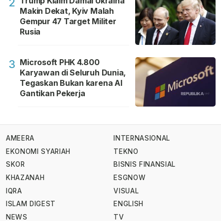
Trump Klaim Damai Ukraina
2
Makin Dekat, Kyiv Malah
Gempur 47 Target Militer
Rusia
Microsoft PHK 4.800
3
Karyawan di Seluruh Dunia,
Tegaskan Bukan karena AI
Gantikan Pekerja
AMEERA
INTERNASIONAL
EKONOMI SYARIAH
TEKNO
SKOR
BISNIS FINANSIAL
KHAZANAH
ESGNOW
IQRA
VISUAL
ISLAM DIGEST
ENGLISH
NEWS
TV