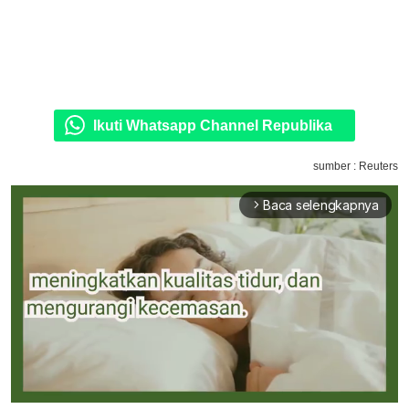
Ikuti Whatsapp Channel Republika
sumber : Reuters
Baca selengkapnya
arrow_forward_ios