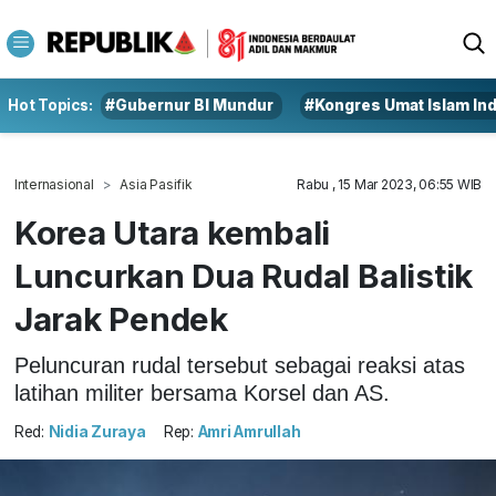
Hot Topics:
#Gubernur BI Mundur
#Kongres Umat Islam In
Internasional
Asia Pasifik
Rabu , 15 Mar 2023, 06:55 WIB
Korea Utara kembali
Luncurkan Dua Rudal Balistik
Jarak Pendek
Peluncuran rudal tersebut sebagai reaksi atas
latihan militer bersama Korsel dan AS.
Red:
Nidia Zuraya
Rep:
Amri Amrullah