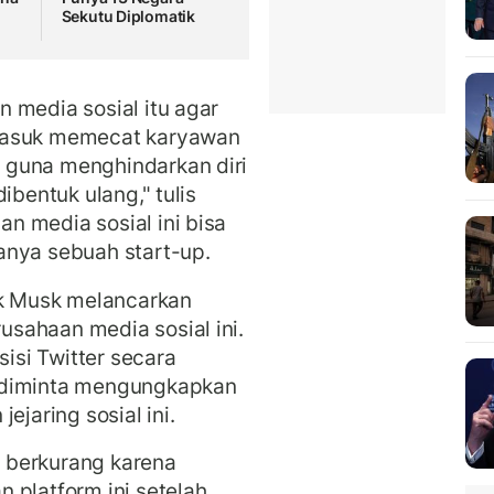
Sekutu Diplomatik
 media sosial itu agar
rmasuk memecat karyawan
 guna menghindarkan diri
ibentuk ulang," tulis
n media sosial ini bisa
anya sebuah start-up.
ak Musk melancarkan
sahaan media sosial ini.
si Twitter secara
 diminta mengungkapkan
ejaring sosial ini.
 berkurang karena
 platform ini setelah