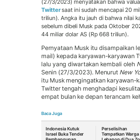
(27/3/2023) menyatakan bahwa valuas
Twitter
saat ini sudah mencapai 20 mi
triliun). Angka itu jauh di bahwa nilai k
sebelum dibeli Musk pada Oktober 20
44 miliar dolar AS (Rp 668 triliun).
Pernyataan Musk itu disampaikan lew
mail) kepada karyawan-karyawan T
lalu yang diwartakan kembali oleh
N
Senin (27/3/2023). Menurut
New Yo
itu Musk mengingatkan karyawan-
Twitter tengah menghadapi kesulit
empat bulan ke depan terancam ke
Baca Juga
Indonesia Kutuk
Perselisihan
Israel Buka Tender
Tempatkan Warga
Pembangunan
Lebanon di Dua Z