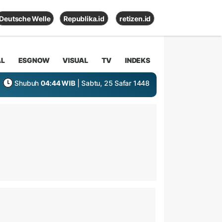
Deutsche Welle
Republika.id
retizen.id
AL
ESGNOW
VISUAL
TV
INDEKS
Shubuh
04:44 WIB
| Sabtu, 25 Safar 1448