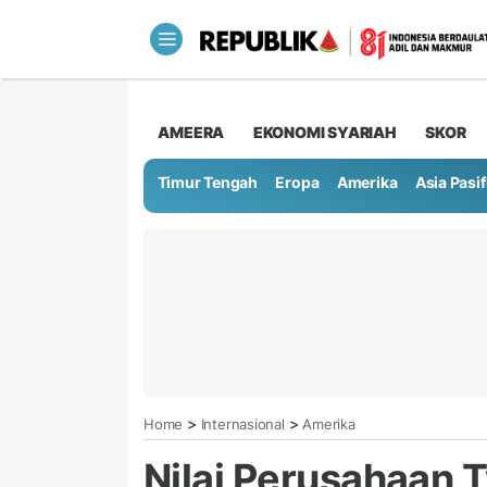
AMEERA
EKONOMI SYARIAH
SKOR
Timur Tengah
Eropa
Amerika
Asia Pasif
>
>
Home
Internasional
Amerika
Nilai Perusahaan T