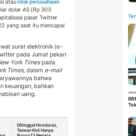
i atau
nilai perusahaan
liar dolar AS (Rp 303
Ter
apitalisasi pasar Twitter
22 yang saat itu mencapai
at surat elektronik (e-
witter pada Jumat pekan
ew York Times
pada
rk Times
, dalam
e-mail
karyawannya bahwa
an keuangan, bahkan
Juma
habisan uang.
BRE
Tek
Ditinggal Honduras,
Taiwan Kini Hanya
ona
Punya 13 Negara