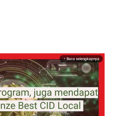
Baca selengkapnya
arrow_forward_ios