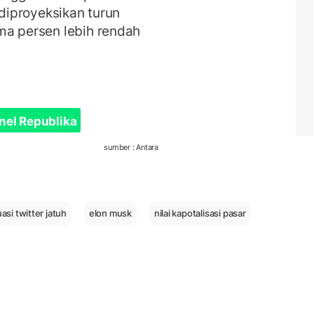
 diproyeksikan turun
ma persen lebih rendah
nel Republika
sumber : Antara
uasi twitter jatuh
elon musk
nilai kapotalisasi pasar