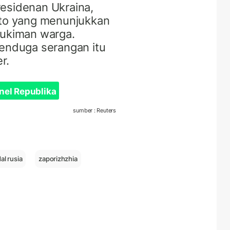
residenan Ukraina,
to yang menunjukkan
emukiman warga.
enduga serangan itu
er.
nel Republika
sumber : Reuters
al rusia
zaporizhzhia