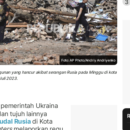
3
Foto: AP Photo/Andriy Andriyenko
gunan yang hancur akibat serangan Rusia pada Minggu di kota
Juli 2023.
 pemerintah Ukraina
n tujuh lainnya
udal Rusia
di Kota
ters
melaporkan regu