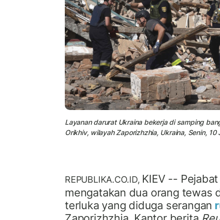
Layanan darurat Ukraina bekerja di samping ban
Orikhiv, wilayah Zaporizhzhia, Ukraina, Senin, 10 
KIEV -- Pejabat
REPUBLIKA.CO.ID,
mengatakan dua orang tewas da
terluka yang diduga serangan
r
Zaporizhzhia. Kantor berita
Reu