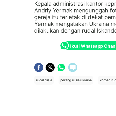
Kepala administrasi kantor kep
Andriy Yermak mengunggah fo
gereja itu terletak di dekat p
Yermak mengatakan Ukraina m
dilakukan dengan rudal Iskand
Ikuti Whatsapp Chan
rudal rusia
perang rusia ukraina
korban rud