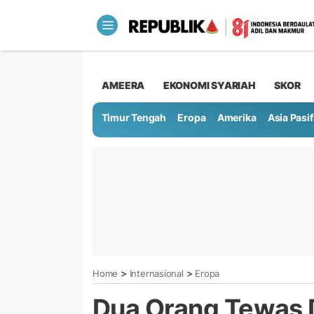
AMEERA
EKONOMI SYARIAH
SKOR
Timur Tengah
Eropa
Amerika
Asia Pasif
>
>
Home
Internasional
Eropa
Dua Orang Tewas 