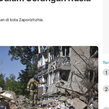
n di kota Zaporizhzhia.
Ter
1
2