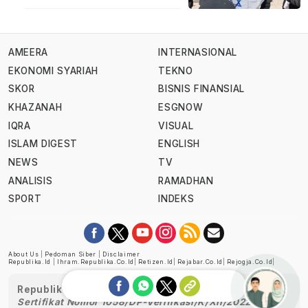
AMEERA
INTERNASIONAL
EKONOMI SYARIAH
TEKNO
SKOR
BISNIS FINANSIAL
KHAZANAH
ESGNOW
IQRA
VISUAL
ISLAM DIGEST
ENGLISH
NEWS
TV
ANALISIS
RAMADHAN
SPORT
INDEKS
About Us
|
Pedoman Siber
|
Disclaimer
Republika.id
|
Ihram.republika.co.id
|
Retizen.id
|
Rejabar.co.id
|
Rejogja.co.id
|
Republika telah diverifikasi oleh Dewan Pers
Sertifikat Nomor 1058/DP-Verifikasi/K/XII/2022