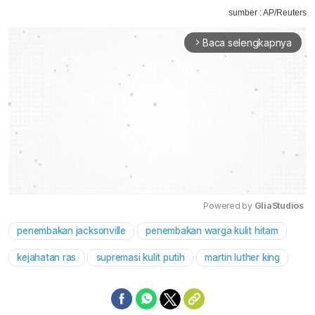
sumber : AP/Reuters
Baca selengkapnya
arrow_forward_ios
Powered by 
GliaStudios
penembakan jacksonville
penembakan warga kulit hitam
Mute
kejahatan ras
supremasi kulit putih
martin luther king