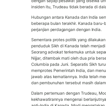
dengan sayap pesawat yang disewa un
insiden itu, Trudeau tidak berada di da
Hubungan antara Kanada dan India sem
beberapa bulan terakhir. Kanada baru-b
perjanjian perdagangan dengan India.
Sementara protes politik yang dilakuka
penduduk Sikh di Kanada telah menjadi 
Seorang advokat terkemuka untuk separ
Nijjar, ditembak mati oleh dua pria bers
Columbia pada Juni. Separatis Sikh turu
memprotes Pemerintah India, dan menu
jawab atas kematiannya. India telah m
dan pembunuhan tersebut masih dalam 
Dalam pertemuan dengan Trudeau, Mo
kekhawatirannya mengenai berlanjutnya 
anti-India di Kanada. Modi mengatakan,