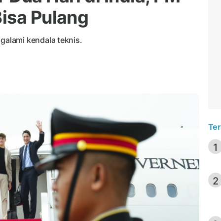
isa Pulang
alami kendala teknis.
Ter
1
2