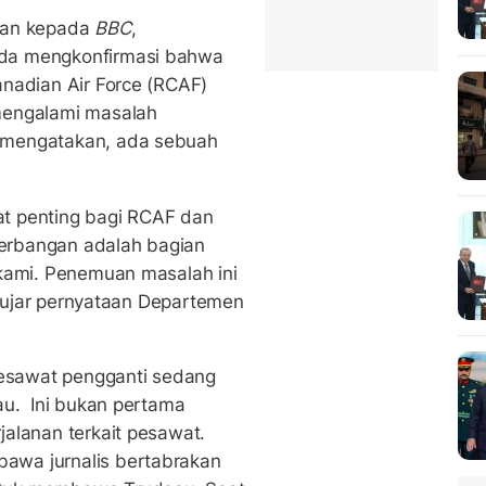
kan kepada
BBC
,
da mengkonfirmasi bahwa
nadian Air Force (RCAF)
mengalami masalah
 mengatakan, ada sebuah
t penting bagi RCAF dan
erbangan adalah bagian
 kami. Penemuan masalah ini
," ujar pernyataan Departemen
esawat pengganti sedang
au. Ini bukan pertama
alanan terkait pesawat.
awa jurnalis bertabrakan