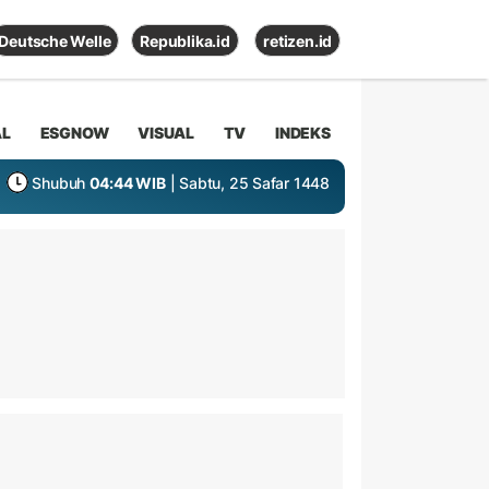
Deutsche Welle
Republika.id
retizen.id
AL
ESGNOW
VISUAL
TV
INDEKS
Shubuh
04:44 WIB
| Sabtu, 25 Safar 1448