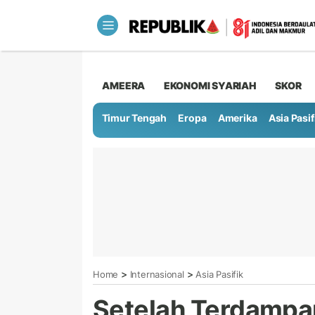
AMEERA
EKONOMI SYARIAH
SKOR
Timur Tengah
Eropa
Amerika
Asia Pasif
>
>
Home
Internasional
Asia Pasifik
Setelah Terdampar 