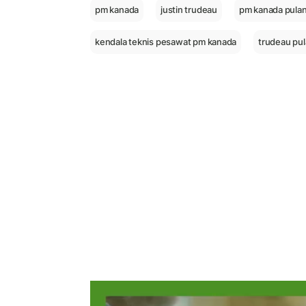
pm kanada
justin trudeau
pm kanada pula
kendala teknis pesawat pm kanada
trudeau pu