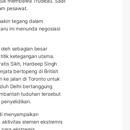
tuk membawa Trudeau. Saat
lam pesawat.
akin tegang dalam
aru ini menunda negosiasi
n oleh sebagian besar
titik ketegangan utama.
atis Sikh, Hardeep Singh
enjata bertopeng di British
n ke jalan di Toronto untuk
duh Delhi bertanggung
embantah tuduhan tersebut
penyelidikan.
di menyampaikan
aktivitas elemen ekstremis
 para ekstremis