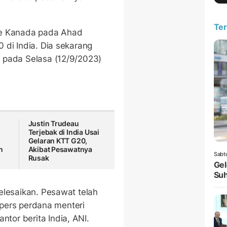
Ter
ke Kanada pada Ahad
 di India. Dia sekarang
 pada Selasa (12/9/2023)
Justin Trudeau
Terjebak di India Usai
Gelaran KTT G20,
n
Akibat Pesawatnya
Sabt
Rusak
Gel
Suh
elesaikan. Pesawat telah
s pers perdana menteri
or berita India, ANI.