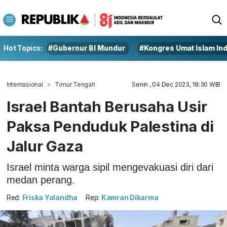
Hot Topics:
#Gubernur BI Mundur
#Kongres Umat Islam In
Internasional
Timur Tengah
Senin , 04 Dec 2023, 18:30 WIB
Israel Bantah Berusaha Usir
Paksa Penduduk Palestina di
Jalur Gaza
Israel minta warga sipil mengevakuasi diri dari
medan perang.
Red:
Friska Yolandha
Rep:
Kamran Dikarma