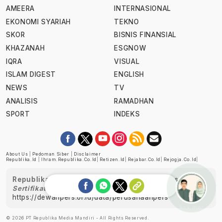
AMEERA
INTERNASIONAL
EKONOMI SYARIAH
TEKNO
SKOR
BISNIS FINANSIAL
KHAZANAH
ESGNOW
IQRA
VISUAL
ISLAM DIGEST
ENGLISH
NEWS
TV
ANALISIS
RAMADHAN
SPORT
INDEKS
About Us
|
Pedoman Siber
|
Disclaimer
Republika.id
|
Ihram.republika.co.id
|
Retizen.id
|
Rejabar.co.id
|
Rejogja.co.id
|
Republika telah diverifikasi oleh Dewan Pers
Sertifikat Nomor 1058/DP-Verifikasi/K/XII/2022
https://dewanpers.or.id/data/perusahaanpers
Ask me!
© 2026 PT Republika Media Mandiri - All Rights Reserved.