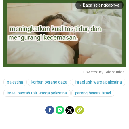
Baca selengkapnya
arrow_forward_ios
Powered by 
GliaStudios
palestina
korban perang gaza
israel usir warga palestina
Mute
israel bantah usir warga palestina
perang hamas israel