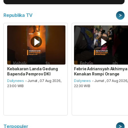
>
Republika TV
Kebakaran Landa Gedung
Febrie Adriansyah Akhirnya
Bapenda Pemprov DKI
Kenakan Rompi Orange
Dailynews
- Jumat , 07 Aug 2026,
Dailynews
- Jumat , 07 Aug 2026
23:00 WIB
22:30 WIB
>
Terpopuler