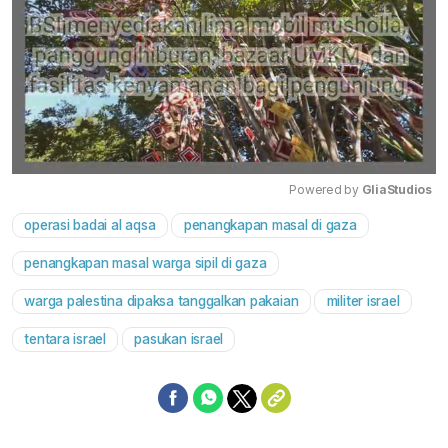
Powered by 
GliaStudios
operasi badai al aqsa
penangkapan masal di gaza
Mute
penangkapan masal warga sipil di gaza
warga palestina dipaksa tanggalkan pakaian
militer israel
tentara israel
pasukan israel