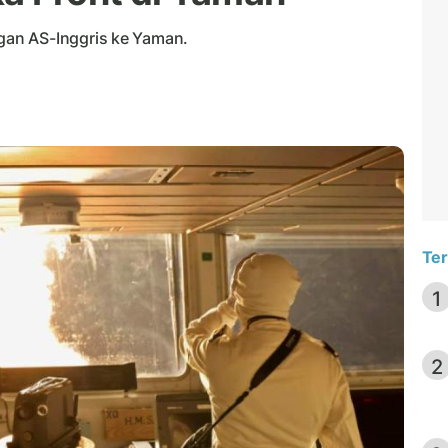
an AS-Inggris ke Yaman.
Ter
1
2