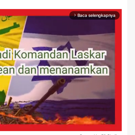
Baca selengkapnya
arrow_forward_ios