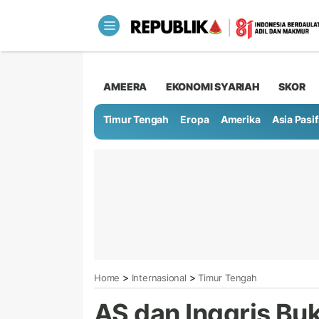
AMEERA
EKONOMI SYARIAH
SKOR
Timur Tengah
Eropa
Amerika
Asia Pasif
>
>
Home
Internasional
Timur Tengah
AS dan Inggris Bu