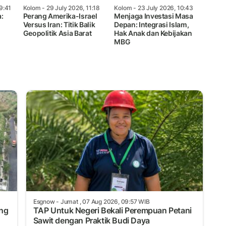
9:41
Kolom
- 29 July 2026, 11:18
Kolom
- 23 July 2026, 10:43
:
Perang Amerika-Israel
Menjaga Investasi Masa
Versus Iran: Titik Balik
Depan: Integrasi Islam,
Geopolitik Asia Barat
Hak Anak dan Kebijakan
MBG
Esgnow
- Jumat , 07 Aug 2026, 09:57 WIB
ang
TAP Untuk Negeri Bekali Perempuan Petani
Sawit dengan Praktik Budi Daya