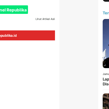
nel Republika
Ter
Lihat Artikel Asli
publika.id
Juma
Lap
Dis