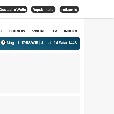
Deutsche Welle
Republika.id
retizen.id
AL
ESGNOW
VISUAL
TV
INDEKS
Maghrib
17:58 WIB
| Jumat, 24 Safar 1448