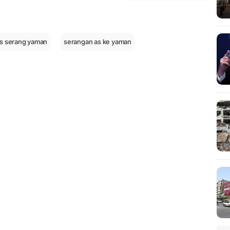
is serang yaman
serangan as ke yaman