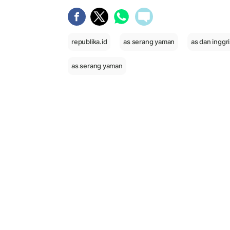
republika.id
as serang yaman
as dan inggr
as serang yaman