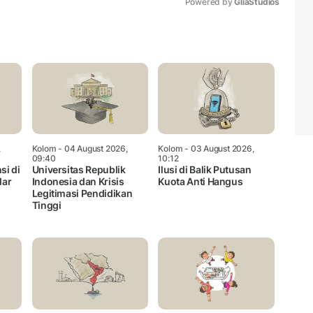
Powered by 
GliaStudios
Mute
,
Kolom
- 04 August 2026,
Kolom
- 03 August 2026,
09:40
10:12
si di
Universitas Republik
Ilusi di Balik Putusan
lar
Indonesia dan Krisis
Kuota Anti Hangus
Legitimasi Pendidikan
Tinggi