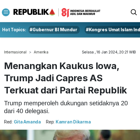
Hot Topics:
#Gubernur BI Mundur
#Kongres Umat Islam In
Internasional
Amerika
Selasa , 16 Jan 2024, 20:21 WIB
Menangkan Kaukus Iowa,
Trump Jadi Capres AS
Terkuat dari Partai Republik
Trump memperoleh dukungan setidaknya 20
dari 40 delegasi.
Red:
Gita Amanda
Rep:
Kamran Dikarma