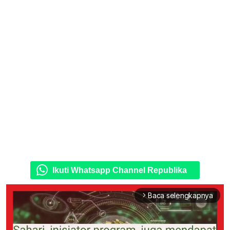
Ikuti Whatsapp Channel Republika
Baca selengkapnya
arrow_forward_ios