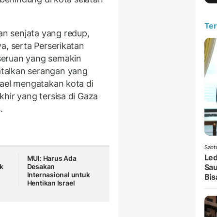
Ter
n senjata yang redup,
a, serta Perserikatan
seruan yang semakin
talkan serangan yang
rael mengatakan kota di
hir yang tersisa di Gaza
.
Sabt
Led
MUI: Harus Ada
k
Desakan
Sau
Internasional untuk
Bis
Hentikan Israel