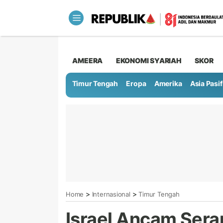
AMEERA
EKONOMI SYARIAH
SKOR
Timur Tengah
Eropa
Amerika
Asia Pasif
>
>
Home
Internasional
Timur Tengah
Israel Ancam Sera