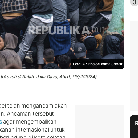
3
Foto: AP Photo/Fatima Shbair
toko roti di Rafah, Jalur Gaza, Ahad, (18/2/2024).
el telah mengancam akan
n. Ancaman tersebut
s
agar mengembalikan
kanan internasional untuk
berlindung di kota selatan