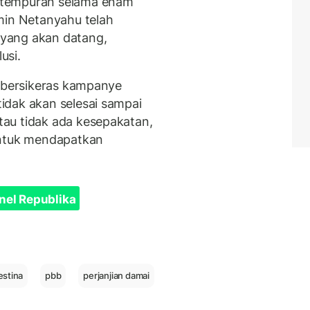
rtempuran selama enam
min Netanyahu telah
yang akan datang,
usi.
a bersikeras kampanye
idak akan selesai sampai
au tidak ada kesepakatan,
untuk mendapatkan
nel Republika
estina
pbb
perjanjian damai