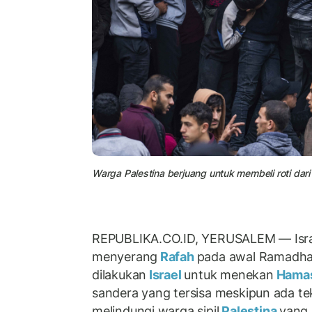
Warga Palestina berjuang untuk membeli roti dari 
REPUBLIKA.CO.ID, YERUSALEM — Isra
menyerang
Rafah
pada awal Ramadha
dilakukan
Israel
untuk menekan
Hama
sandera yang tersisa meskipun ada te
melindungi warga sipil
Palestina
yang 