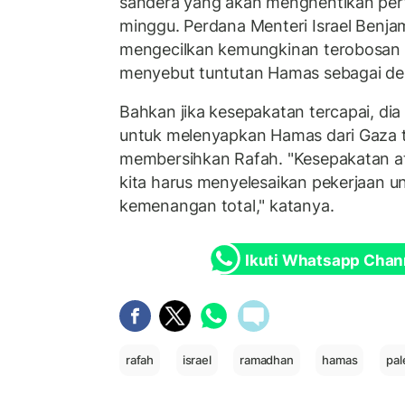
sandera yang akan menghentikan pe
minggu. Perdana Menteri Israel Benja
mengecilkan kemungkinan terobosan 
menyebut tuntutan Hamas sebagai del
Bahkan jika kesepakatan tercapai, di
untuk melenyapkan Hamas dari Gaza t
membersihkan Rafah. "Kesepakatan at
kita harus menyelesaikan pekerjaan 
kemenangan total," katanya.
Ikuti Whatsapp Chan
rafah
israel
ramadhan
hamas
pal