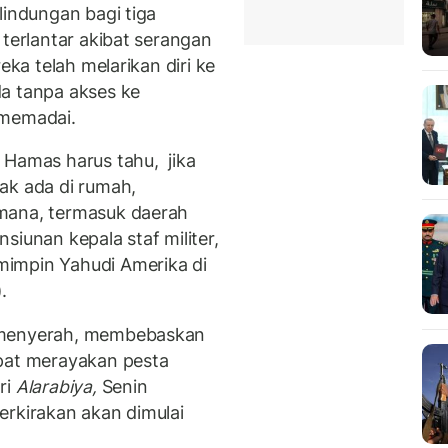
lindungan bagi tiga
 terlantar akibat serangan
eka telah melarikan diri ke
a tanpa akses ke
 memadai.
 Hamas harus tahu, jika
dak ada di rumah,
mana, termasuk daerah
siunan kepala staf militer,
impin Yahudi Amerika di
.
t menyerah, membebaskan
apat merayakan pesta
ri
Alarabiya,
Senin
erkirakan akan dimulai