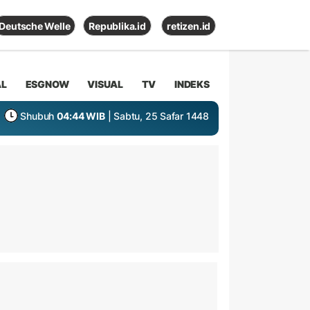
Deutsche Welle
Republika.id
retizen.id
AL
ESGNOW
VISUAL
TV
INDEKS
Shubuh
04:44 WIB
| Sabtu, 25 Safar 1448