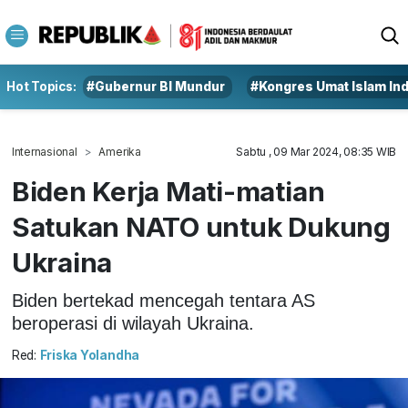
Hot Topics:
#Gubernur BI Mundur
#Kongres Umat Islam In
Internasional
Amerika
Sabtu , 09 Mar 2024, 08:35 WIB
Biden Kerja Mati-matian
Satukan NATO untuk Dukung
Ukraina
Biden bertekad mencegah tentara AS
beroperasi di wilayah Ukraina.
Red:
Friska Yolandha