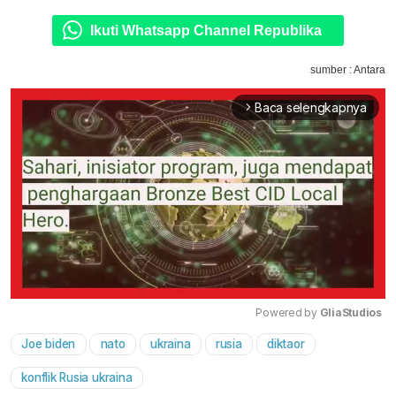
Ikuti Whatsapp Channel Republika
sumber : Antara
Baca selengkapnya
arrow_forward_ios
Powered by 
GliaStudios
Joe biden
nato
ukraina
rusia
diktaor
Mute
konflik Rusia ukraina