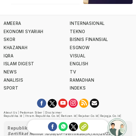
AMEERA
INTERNASIONAL
EKONOMI SYARIAH
TEKNO
SKOR
BISNIS FINANSIAL
KHAZANAH
ESGNOW
IQRA
VISUAL
ISLAM DIGEST
ENGLISH
NEWS
TV
ANALISIS
RAMADHAN
SPORT
INDEKS
About Us
|
Pedoman Siber
|
Disclaimer
Republika.id
|
Ihram.republika.co.id
|
Retizen.id
|
Rejabar.co.id
|
Rejogja.co.id
|
Republika telah diverifikasi oleh Dewan Pers
Sertifikat Nomor 1058/DP-Verifikasi/K/XII/2022