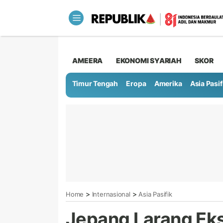
AMEERA
EKONOMI SYARIAH
SKOR
Timur Tengah
Eropa
Amerika
Asia Pasif
>
>
Home
Internasional
Asia Pasifik
Jepang Larang Eks