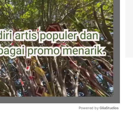
Powered by 
GliaStudios
Mute