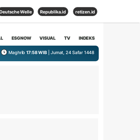
Deutsche Welle
Republika.id
retizen.id
AL
ESGNOW
VISUAL
TV
INDEKS
Maghrib
17:58 WIB
| Jumat, 24 Safar 1448