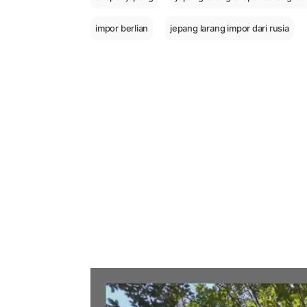
impor berlian
jepang larang impor dari rusia