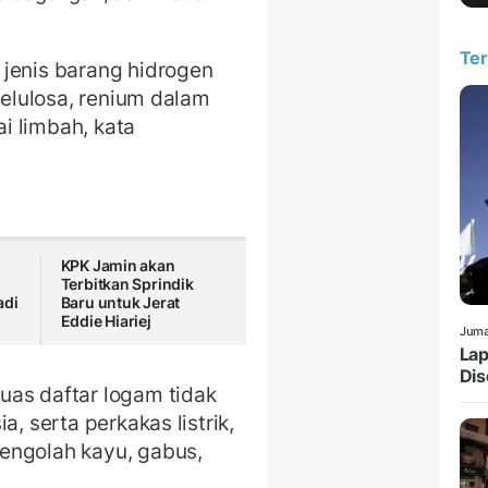
Ter
 jenis barang hidrogen
selulosa, renium dalam
i limbah, kata
KPK Jamin akan
Terbitkan Sprindik
adi
Baru untuk Jerat
Eddie Hiariej
Juma
Lap
Dis
uas daftar logam tidak
a, serta perkakas listrik,
engolah kayu, gabus,