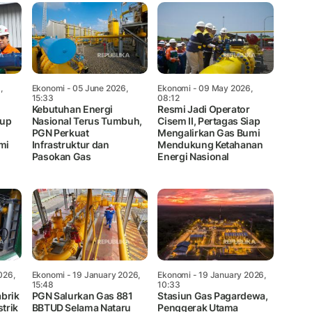
,
Ekonomi
- 05 June 2026,
Ekonomi
- 09 May 2026,
15:33
08:12
Kebutuhan Energi
Resmi Jadi Operator
oup
Nasional Terus Tumbuh,
Cisem II, Pertagas Siap
PGN Perkuat
Mengalirkan Gas Bumi
mi
Infrastruktur dan
Mendukung Ketahanan
Pasokan Gas
Energi Nasional
026,
Ekonomi
- 19 January 2026,
Ekonomi
- 19 January 2026,
15:48
10:33
brik
PGN Salurkan Gas 881
Stasiun Gas Pagardewa,
strik
BBTUD Selama Nataru
Penggerak Utama