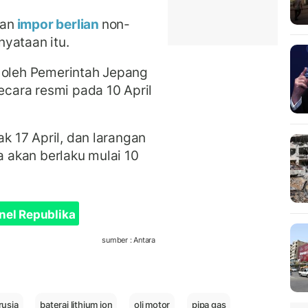
gan
impor berlian
non-
rnyataan itu.
i oleh Pemerintah Jepang
cara resmi pada 10 April
ak 17 April, dan larangan
a akan berlaku mulai 10
nel Republika
sumber : Antara
rusia
baterai lithium ion
oli motor
pipa gas