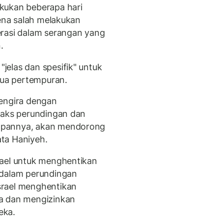
kukan beberapa hari
rena salah melakukan
erasi dalam serangan yang
.
elas dan spesifik" untuk
ua pertempuran.
mengira dengan
maks perundingan dan
apannya, akan mendorong
ta Haniyeh.
rael untuk menghentikan
 dalam perundingan
srael menghentikan
a dan mengizinkan
eka.