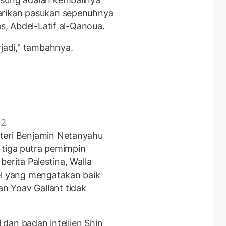
arikan pasukan sepenuhnya
as, Abdel-Latif al-Qanoua.
rjadi," tambahnya.
 2
teri Benjamin Netanyahu
 tiga putra pemimpin
erita Palestina, Walla
el yang mengatakan baik
 Yoav Gallant tidak
l dan badan intelijen Shin