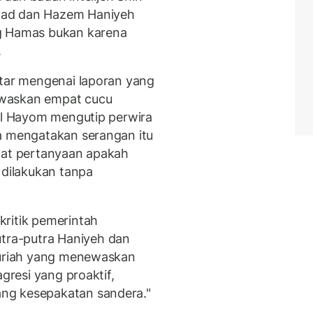
mad dan Hazem Haniyeh
ng Hamas bukan karena
.
ntar mengenai laporan yang
ewaskan empat cucu
ael Hayom mengutip perwira
a mengatakan serangan itu
pat pertanyaan apakah
 dilakukan tanpa
ritik pemerintah
ra-putra Haniyeh dan
 Suriah yang menewaskan
agresi yang proaktif,
ng kesepakatan sandera."