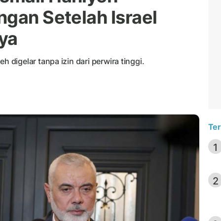
ngan Setelah Israel
ya
igelar tanpa izin dari perwira tinggi.
Ter
1
2