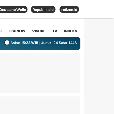
Deutsche Welle
Republika.id
retizen.id
AL
ESGNOW
VISUAL
TV
INDEKS
Ashar
15:23 WIB
| Jumat, 24 Safar 1448