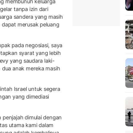
ang membunuh keluarga
elar tanpa izin dari
eluarga sandera yang masih
u dapat merusak peluang
mpak pada negosiasi, saya
apkan syarat yang lebih
Levy yang saudara laki-
an dua anak mereka masih
ntah Israel untuk segera
gan yang dimediasi
.
n penjajah dimulai dengan
itas utama kami dalam
gsung adalah kembalinya