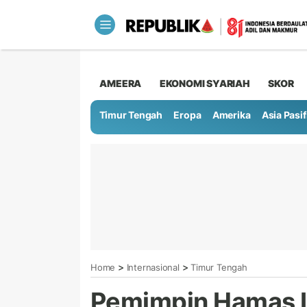
AMEERA
EKONOMI SYARIAH
SKOR
Timur Tengah
Eropa
Amerika
Asia Pasif
>
>
Home
Internasional
Timur Tengah
Pemimpin Hamas I