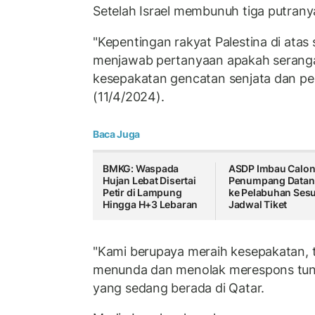
Setelah Israel membunuh tiga putrany
"Kepentingan rakyat Palestina di atas
menjawab pertanyaan apakah serang
kesepakatan gencatan senjata dan p
(11/4/2024).
Baca Juga
BMKG: Waspada
ASDP Imbau Calo
Hujan Lebat Disertai
Penumpang Data
Petir di Lampung
ke Pelabuhan Sesu
Hingga H+3 Lebaran
Jadwal Tiket
"Kami berupaya meraih kesepakatan, t
menunda dan menolak merespons tun
yang sedang berada di Qatar.