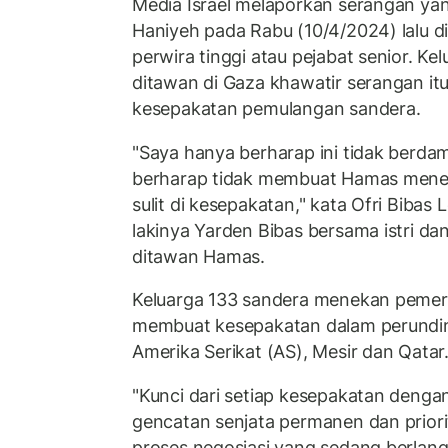
Media Israel melaporkan serangan y
Haniyeh pada Rabu (10/4/2024) lalu dig
perwira tinggi atau pejabat senior. K
ditawan di Gaza khawatir serangan it
kesepakatan pemulangan sandera.
"Saya hanya berharap ini tidak berda
berharap tidak membuat Hamas menet
sulit di kesepakatan," kata Ofri Bibas 
lakinya Yarden Bibas bersama istri d
ditawan Hamas.
Keluarga 133 sandera menekan pemeri
membuat kesepakatan dalam perundin
Amerika Serikat (AS), Mesir dan Qatar
"Kunci dari setiap kesepakatan denga
gencatan senjata permanen dan prior
proses negosiasi yang sedang berlan