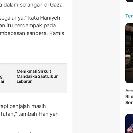
a dalam serangan di Gaza.
Ter
 segalanya," kata Haniyeh
an itu berdampak pada
embebasan sandera, Kamis
n
Menikmati Sirkuit
ng
Mandalika Saat Libur
ai
Lebaran
Juma
RI 
Ser
api penjajah masih
tutan," tambah Haniyeh