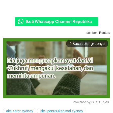
Ikuti Whatsapp Channel Republika
sumber : Reuters
Baca selengkapnya
arrow_forward_ios
Powered by 
GliaStudios
aksi teror sydney
aksi penusukan mal sydney