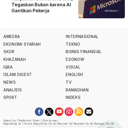
Tegaskan Bukan karena AI
Gantikan Pekerja
AMEERA
INTERNASIONAL
EKONOMI SYARIAH
TEKNO
SKOR
BISNIS FINANSIAL
KHAZANAH
ESGNOW
IQRA
VISUAL
ISLAM DIGEST
ENGLISH
NEWS
TV
ANALISIS
RAMADHAN
SPORT
INDEKS
About Us
|
Pedoman Siber
|
Disclaimer
Republika.id
|
Ihram.republika.co.id
|
Retizen.id
|
Rejabar.co.id
|
Rejogja.co.id
|