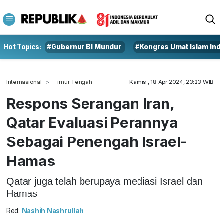
Hot Topics:
#Gubernur BI Mundur
#Kongres Umat Islam In
Internasional
Timur Tengah
Kamis , 18 Apr 2024, 23:23 WIB
Respons Serangan Iran,
Qatar Evaluasi Perannya
Sebagai Penengah Israel-
Hamas
Qatar juga telah berupaya mediasi Israel dan
Hamas
Red:
Nashih Nashrullah