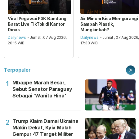
Viral Pegawai P3K Bandung
Air Minum Bisa Mengurangi
Barat Live TikTok di Kantor
Sampah Plastik,
Dinas
Mungkinkah?
Dailynews
- Jumat , 07 Aug 2026,
Dailynews
- Jumat , 07 Aug 2026
20:15 WIB
17:30 WIB
>
Terpopuler
Mbappe Marah Besar,
1
Sebut Senator Paraguay
Sebagai 'Wanita Hina'
Trump Klaim Damai Ukraina
2
Makin Dekat, Kyiv Malah
Gempur 47 Target Militer