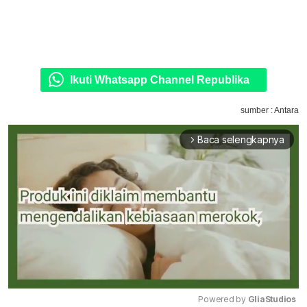
Ikuti Whatsapp Channel Republika
sumber : Antara
Baca selengkapnya
arrow_forward_ios
Powered by 
GliaStudios