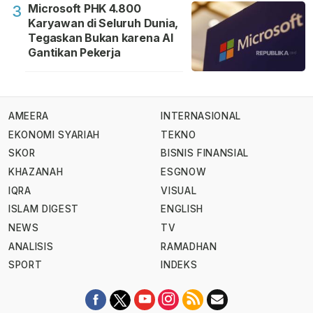
Microsoft PHK 4.800
3
Karyawan di Seluruh Dunia,
Tegaskan Bukan karena AI
Gantikan Pekerja
AMEERA
INTERNASIONAL
EKONOMI SYARIAH
TEKNO
SKOR
BISNIS FINANSIAL
KHAZANAH
ESGNOW
IQRA
VISUAL
ISLAM DIGEST
ENGLISH
NEWS
TV
ANALISIS
RAMADHAN
SPORT
INDEKS