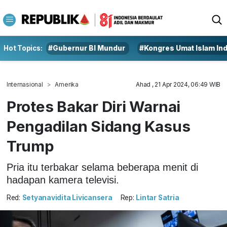
Hot Topics:
#Gubernur BI Mundur
#Kongres Umat Islam In
Internasional
Amerika
Ahad , 21 Apr 2024, 06:49 WIB
Protes Bakar Diri Warnai
Pengadilan Sidang Kasus
Trump
Pria itu terbakar selama beberapa menit di
hadapan kamera televisi.
Red:
Setyanavidita Livicansera
Rep:
Lintar Satria