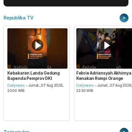
>
Republika TV
Kebakaran Landa Gedung
Febrie Adriansyah Akhirnya
Bapenda Pemprov DKI
Kenakan Rompi Orange
Dailynews
- Jumat , 07 Aug 2026,
Dailynews
- Jumat , 07 Aug 2026
23:00 WIB
22:30 WIB
>