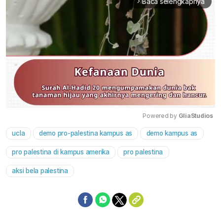
Baca selengkapnya
arrow_forward_ios
Powered by 
GliaStudios
ucla
demo pro-palestina kampus as
demo kampus as
Mute
pro palestina di kampus amerika
pro palestina
aksi bela palestina