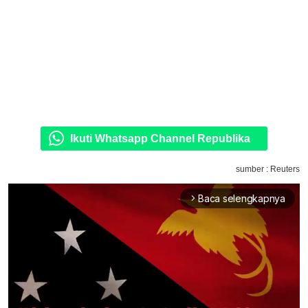
Ikuti Whatsapp Channel Republika
sumber : Reuters
Baca selengkapnya
arrow_forward_ios