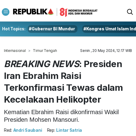
Hot Topics:
#Gubernur BI Mundur
#Kongres Umat Islam In
Internasional
Timur Tengah
Senin , 20 May 2024, 12:17 WIB
BREAKING NEWS
: Presiden
Iran Ebrahim Raisi
Terkonfirmasi Tewas dalam
Kecelakaan Helikopter
Kematian Ebrahim Raisi dikonfirmasi Wakil
Presiden Mohsen Mansouri.
Red:
Andri Saubani
Rep:
Lintar Satria