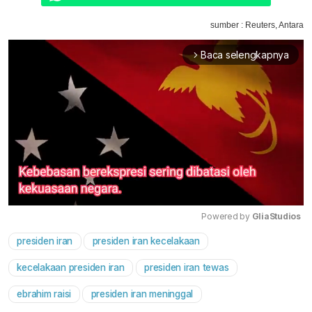
sumber : Reuters, Antara
Baca selengkapnya
arrow_forward_ios
Powered by 
GliaStudios
presiden iran
presiden iran kecelakaan
Mute
kecelakaan presiden iran
presiden iran tewas
ebrahim raisi
presiden iran meninggal