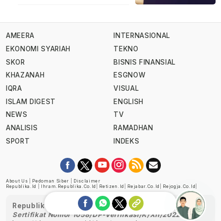
AMEERA
INTERNASIONAL
EKONOMI SYARIAH
TEKNO
SKOR
BISNIS FINANSIAL
KHAZANAH
ESGNOW
IQRA
VISUAL
ISLAM DIGEST
ENGLISH
NEWS
TV
ANALISIS
RAMADHAN
SPORT
INDEKS
About Us
|
Pedoman Siber
|
Disclaimer
Republika.id
|
Ihram.republika.co.id
|
Retizen.id
|
Rejabar.co.id
|
Rejogja.co.id
|
Republika telah diverifikasi oleh Dewan Pers
Sertifikat Nomor 1058/DP-Verifikasi/K/XII/2022