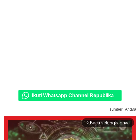
Ikuti Whatsapp Channel Republika
sumber : Antara
Baca selengkapnya
arrow_forward_ios