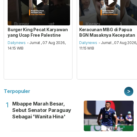
Burger King Pecat Karyawan
Keracunan MBG di Papua
yang Ucap Free Palestine
BGN Masaknya Kecepatan
Dailynews
- Jumat , 07 Aug 2026,
Dailynews
- Jumat , 07 Aug 2026
14:15 WIB
11:15 WIB
>
Terpopuler
Mbappe Marah Besar,
1
Sebut Senator Paraguay
Sebagai 'Wanita Hina'