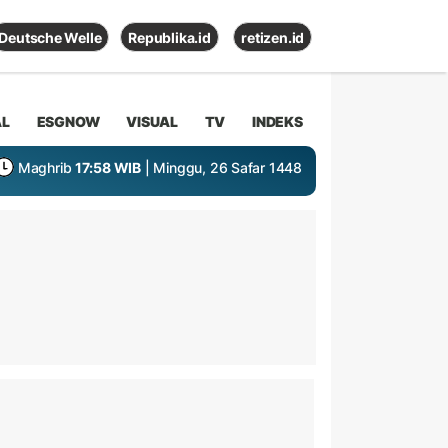
Deutsche Welle
Republika.id
retizen.id
AL
ESGNOW
VISUAL
TV
INDEKS
Maghrib
17:58 WIB
| Minggu, 26 Safar 1448