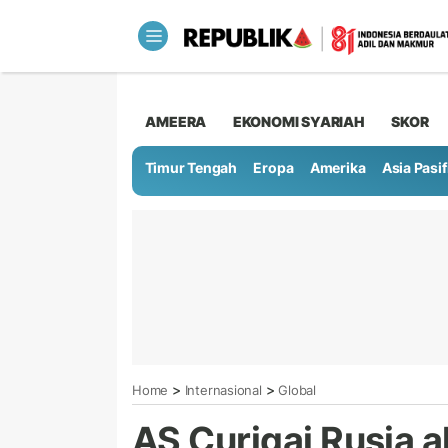
AMEERA
EKONOMI SYARIAH
SKOR
Timur Tengah
Eropa
Amerika
Asia Pasif
>
>
Home
Internasional
Global
AS Curigai Rusia a