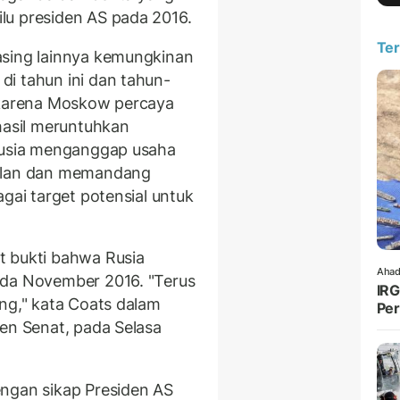
lu presiden AS pada 2016.
Ter
asing lainnya kemungkinan
i tahun ini dan tahun-
n karena Moskow percaya
hasil meruntuhkan
 Rusia menganggap usaha
silan dan memandang
agai target potensial untuk
t bukti bahwa Rusia
Ahad
ada November 2016. "Terus
IRG
ang," kata Coats dalam
Per
jen Senat, pada Selasa
engan sikap Presiden AS