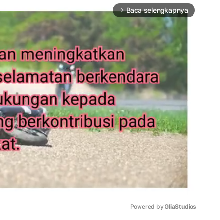
Baca selengkapnya
arrow_forward_ios
Powered by 
GliaStudios