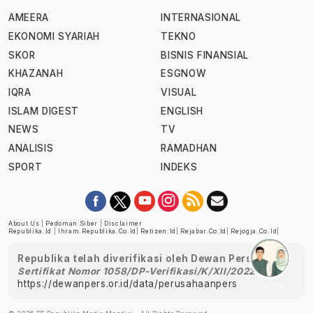
AMEERA
INTERNASIONAL
EKONOMI SYARIAH
TEKNO
SKOR
BISNIS FINANSIAL
KHAZANAH
ESGNOW
IQRA
VISUAL
ISLAM DIGEST
ENGLISH
NEWS
TV
ANALISIS
RAMADHAN
SPORT
INDEKS
About Us
|
Pedoman Siber
|
Disclaimer
Republika.id
|
Ihram.republika.co.id
|
Retizen.id
|
Rejabar.co.id
|
Rejogja.co.id
|
Republika telah diverifikasi oleh Dewan Pers
Sertifikat Nomor 1058/DP-Verifikasi/K/XII/2022
https://dewanpers.or.id/data/perusahaanpers
Ask me!