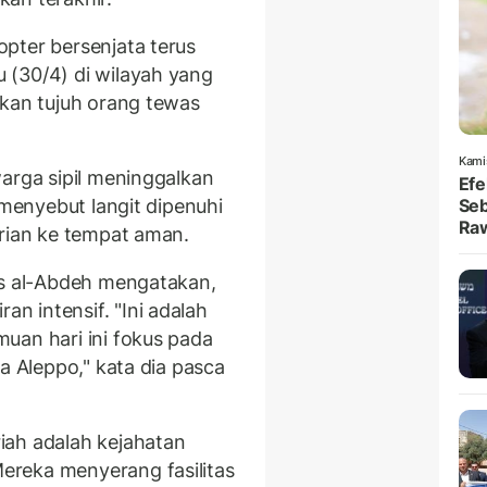
pter bersenjata terus
 (30/4) di wilayah yang
akan tujuh orang tewas
Kami
arga sipil meninggalkan
Efe
 menyebut langit dipenuhi
Seb
Ra
arian ke tempat aman.
as al-Abdeh mengatakan,
 intensif. "Ini adalah
uan hari ini fokus pada
a Aleppo," kata dia pasca
iah adalah kejahatan
reka menyerang fasilitas