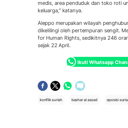
medis, area penduduk dan toko roti un
keluarga," katanya.
Aleppo merupakan wilayah penghubun
dikelilingi oleh pertempuran sengit. 
for Human Rights, sedikitnya 246 or
sejak 22 April.
Ikuti Whatsapp Chan
konflik suriah
bashar al assad
oposisi suri