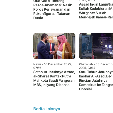
2025, 11:23
Quo Vadis Timteng
Assad Ingin Lanjutk
Pasca-Khamenei: Nasib
Kuliah Kedokteran M
Poros Perlawanan dan
Warganet Suriah
Rekonfigurasi Tatanan
Mengejek Ramai-Ra
Dunia
News
- 10 December 2025,
Khazanah
- 08 Decemb
07:56
2025, 23:14
Setahun Jatuhnya Assad,
Satu Tahun Jatuhny
al-Sharaa Kontak Putra
Bashar Al-Asad, Beg
Mahkota Saudi Pangeran
Rincian Jatuhnya
MBS, Ini yang Dibahas
Damaskus ke Tanga
Oposisi
Berita Lainnya