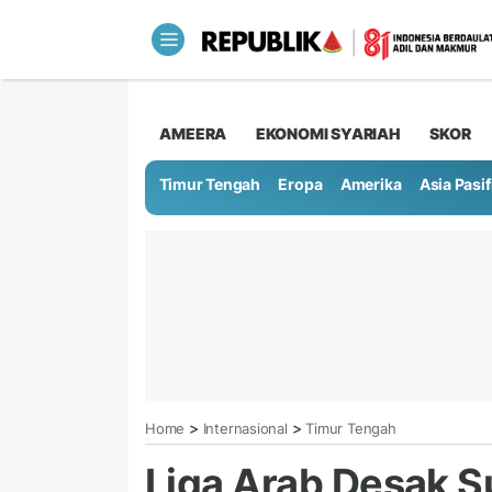
AMEERA
EKONOMI SYARIAH
SKOR
Timur Tengah
Eropa
Amerika
Asia Pasif
>
>
Home
Internasional
Timur Tengah
Liga Arab Desak S