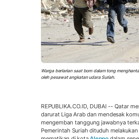
Warga berlarian saat bom dalam tong menghantam
oleh pesawat angkatan udara Suriah.
REPUBLIKA.CO.ID, DUBAI -- Qatar m
darurat Liga Arab dan mendesak komun
mengemban tanggung jawabnya terkait
Pemerintah Suriah dituduh melakukan
mematikan di kota
Aleppo
dalam sepe