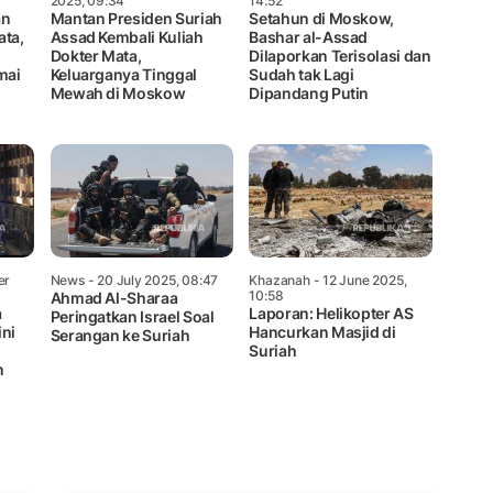
2025, 09:34
14:52
an
Mantan Presiden Suriah
Setahun di Moskow,
ata,
Assad Kembali Kuliah
Bashar al-Assad
Dokter Mata,
Dilaporkan Terisolasi dan
mai
Keluarganya Tinggal
Sudah tak Lagi
Mewah di Moskow
Dipandang Putin
er
News
- 20 July 2025, 08:47
Khazanah
- 12 June 2025,
10:58
Ahmad Al-Sharaa
a
Laporan: Helikopter AS
Peringatkan Israel Soal
ini
Hancurkan Masjid di
Serangan ke Suriah
Suriah
n