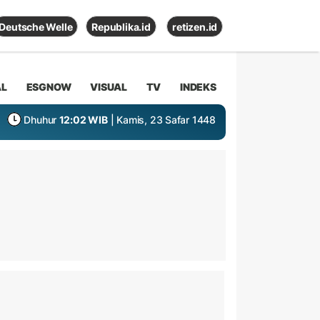
Deutsche Welle
Republika.id
retizen.id
AL
ESGNOW
VISUAL
TV
INDEKS
Dhuhur
12:02 WIB
| Kamis, 23 Safar 1448