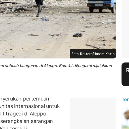
Foto: Reuters/Hosam Katan
 sebuah bangunan di Aleppo. Bom ini ditengarai dijatuhkan
enyerukan pertemuan
Ter
itas internasional untuk
 tragedi di Aleppo.
 serangkaian serangan
kan terakhir.