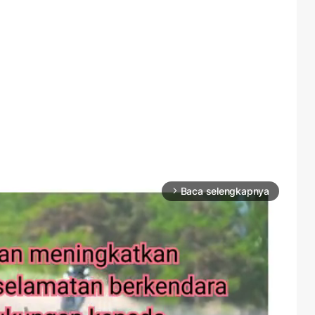
Baca selengkapnya
arrow_forward_ios