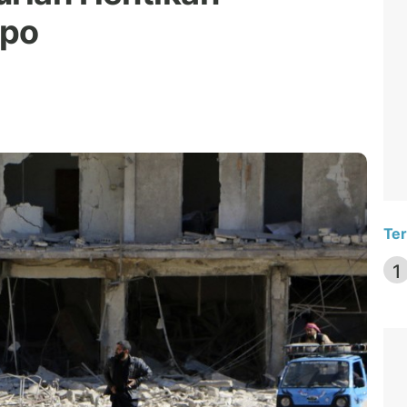
ppo
Ter
1