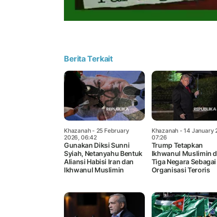
Berita Terkait
Khazanah
- 25 February
Khazanah
- 14 January 
2026, 06:42
07:26
Gunakan Diksi Sunni
Trump Tetapkan
Syiah, Netanyahu Bentuk
Ikhwanul Muslimin d
Aliansi Habisi Iran dan
Tiga Negara Sebagai
Ikhwanul Muslimin
Organisasi Teroris