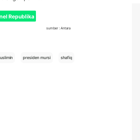
nel Republika
sumber : Antara
uslimin
presiden mursi
shafiq