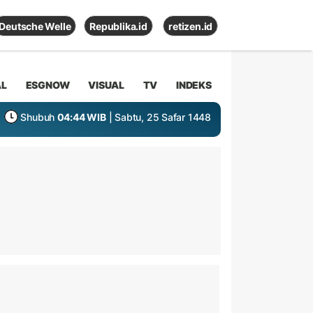
Deutsche Welle
Republika.id
retizen.id
AL
ESGNOW
VISUAL
TV
INDEKS
Shubuh
04:44 WIB
| Sabtu, 25 Safar 1448