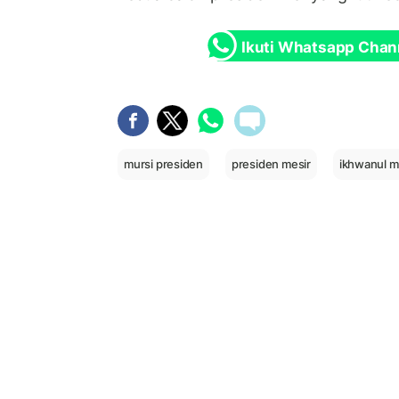
Ikuti Whatsapp Chan
mursi presiden
presiden mesir
ikhwanul m