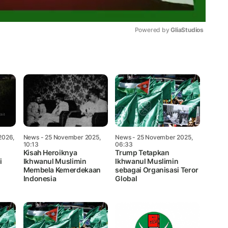
Powered by 
GliaStudios
Mute
2026,
News
- 25 November 2025,
News
- 25 November 2025,
10:13
06:33
Kisah Heroiknya
Trump Tetapkan
i
Ikhwanul Muslimin
Ikhwanul Muslimin
Membela Kemerdekaan
sebagai Organisasi Teror
Indonesia
Global