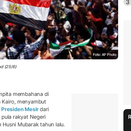
3
Foto: AP Photo
ad (25/6)
mpita membahana di
a Kairo, menyambut
n
Presiden Mesir
dari
 pula rakyat Negeri
 Husni Mubarak tahun lalu.