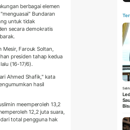
ukungan berbagai elemen
r "menguasai" Bundaran
Ter
ng untuk tidak
den secara demokratis
barak.
n Mesir, Farouk Soltan,
han presiden tahap kedua
lalu (16-17/6).
ri Ahmed Shafik," kata
mengumumkan hasil
Sabt
Led
Sau
Muslimin meemperoleh 13,2
Bis
emperoleh 12,2 juta suara,
dari total pengguna hak