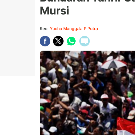
Mursi
Red:
Yudha Manggala P Putra