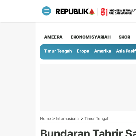
AMEERA
EKONOMI SYARIAH
SKOR
Timur Tengah
Eropa
Amerika
Asia Pasif
>
>
Home
Internasional
Timur Tengah
Bundaran Tahrir 