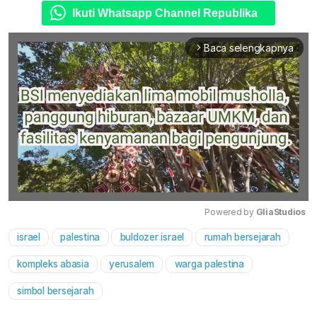
Ikuti Whatsapp Channel Republika
Baca selengkapnya
arrow_forward_ios
Powered by 
GliaStudios
israel
palestina
buldozer israel
rumah bersejarah
Mute
kompleks abasia
yerusalem
warga palestina
simbol bersejarah