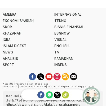
AMEERA
INTERNASIONAL
EKONOMI SYARIAH
TEKNO
SKOR
BISNIS FINANSIAL
KHAZANAH
ESGNOW
IQRA
VISUAL
ISLAM DIGEST
ENGLISH
NEWS
TV
ANALISIS
RAMADHAN
SPORT
INDEKS
About Us
|
Pedoman Siber
|
Disclaimer
Republika.id
|
Ihram.republika.co.id
|
Retizen.id
|
Rejabar.co.id
|
Rejogja.co.id
|
Republika telah diverifikasi oleh Dewan Pers
Sertifikat Nomor 1058/DP-Verifikasi/K/XII/2022
https://dewanpers.or.id/data/perusahaanpers
Ask me!