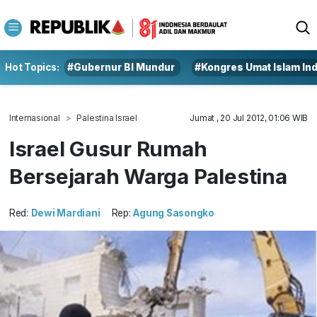
Hot Topics:
#Gubernur BI Mundur
#Kongres Umat Islam In
Internasional
Palestina Israel
Jumat , 20 Jul 2012, 01:06 WIB
Israel Gusur Rumah
Bersejarah Warga Palestina
Red:
Dewi Mardiani
Rep:
Agung Sasongko