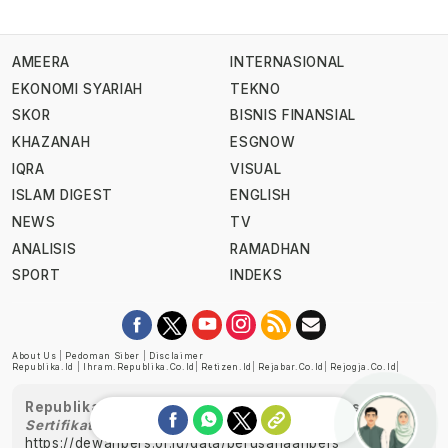
AMEERA
INTERNASIONAL
EKONOMI SYARIAH
TEKNO
SKOR
BISNIS FINANSIAL
KHAZANAH
ESGNOW
IQRA
VISUAL
ISLAM DIGEST
ENGLISH
NEWS
TV
ANALISIS
RAMADHAN
SPORT
INDEKS
About Us
|
Pedoman Siber
|
Disclaimer
Republika.id
|
Ihram.republika.co.id
|
Retizen.id
|
Rejabar.co.id
|
Rejogja.co.id
|
Republika telah diverifikasi oleh Dewan Pers
Sertifikat Nomor 1058/DP-Verifikasi/K/XII/2022
https://dewanpers.or.id/data/perusahaanpers