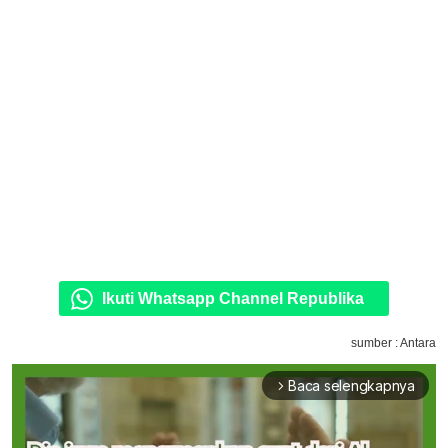
Ikuti Whatsapp Channel Republika
sumber : Antara
Baca selengkapnya
arrow_forward_ios