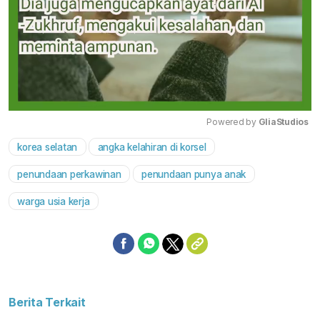
Powered by 
GliaStudios
korea selatan
angka kelahiran di korsel
Mute
penundaan perkawinan
penundaan punya anak
warga usia kerja
Berita Terkait